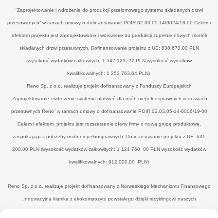
“Zaprojektowanie i wdrożenie do produkcji przełomowego systemu składanych drzwi
przesuwanych” w ramach umowy o dofinansowanie POIR.02.03.05-14/0024/18-00 Celem i
efektem projektu jest zaprojektowanie i wdrożenie do produkcji zupełnie nowych modeli
składanych drzwi przesuwnych. Dofinansowanie projektu z UE: 838 670,00 PLN
(wysokość wydatków całkowitych: 1 542 129, 27 PLN wysokość wydatków
kwalifikowalnych: 1 253 763,64 PLN)
Reno Sp. z o.o. realizuje projekt dofinansowany z Funduszy Europejskich
„Zaprojektowanie i wdrożenie systemu ułatwień dla osób niepełnosprawnych w drzwiach
przesuwnych Reno” w ramach umowy o dofinansowanie POIR.02.03.05-14-0006/19-00
Celem i efektem projektu jest rozszerzenie oferty firmy o nową grupę produktową,
zaspokajającą potrzeby osób niepełnosprawnych. Dofinansowanie projektu z UE: 631
200,00 PLN (wysokość wydatków całkowitych: 1 121 760, 00 PLN wysokość wydatków
kwalifikowalnych: 912 000,00 PLN)
Reno Sp. z o.o. realizuje projekt dofinansowany z Norweskiego Mechanizmu Finansowego
„Innowacyjna klamka z ekokompozytu powstałego dzięki recyklingowi naszych
poprodukcyjnych odpadów drzewnych’" w ramach umowy o dofinansowanie UWP-