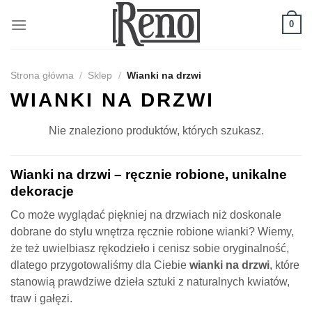
Skip
to
0
content
Strona główna
/
Sklep
/
Wianki na drzwi
WIANKI NA DRZWI
Nie znaleziono produktów, których szukasz.
Wianki na drzwi – ręcznie robione, unikalne
dekoracje
Co może wyglądać piękniej na drzwiach niż doskonale
dobrane do stylu wnętrza ręcznie robione wianki? Wiemy,
że też uwielbiasz rękodzieło i cenisz sobie oryginalność,
dlatego przygotowaliśmy dla Ciebie
wianki na drzwi
, które
stanowią prawdziwe dzieła sztuki z naturalnych kwiatów,
traw i gałęzi.