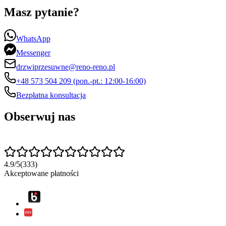
Masz pytanie?
WhatsApp
Messenger
drzwiprzesuwne@reno-reno.pl
+48 573 504 209 (pon.-pt.: 12:00-16:00)
Bezpłatna konsultacja
Obserwuj nas
4.9
/
5
(
333
)
Akceptowane płatności