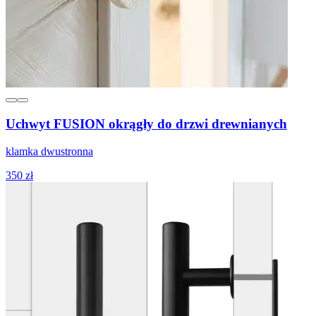
Uchwyt FUSION okrągły do drzwi drewnianych
klamka dwustronna
350 zł