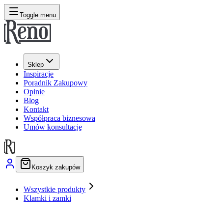
Toggle menu
Sklep
Inspiracje
Poradnik Zakupowy
Opinie
Blog
Kontakt
Współpraca biznesowa
Umów konsultację
Koszyk zakupów
Wszystkie produkty
Klamki i zamki