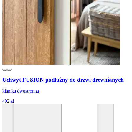
Uchwyt FUSION podłużny do drzwi drewnianych
klamka dwustronna
492 zł