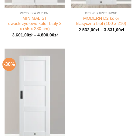
WYSYŁKA W 7 DNI
DRZWI PRZESUWNE
MINIMALIST
MODERN D2 kolor
dwuskrzydłowe kolor biały 2
klasyczna biel (100 x 210)
x (55 x 230 cm)
2.532,00
zł
–
3.331,00
zł
3.601,00
zł
–
4.800,00
zł
-30%