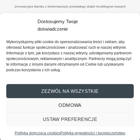
„Innowacyjna klamka z ekokompozytu powstałego dzięki recyklingowi naszych
poprodukcyjnych odpadów drzewnych’" w ramach umowy o dofinansowanie UWP-
Dostosujemy Twoje
NORW.19.01.04-14-0041/20-00. Celem i efektemjest uzyskanie nowego, konkurencyjnego
doświadczenie
produktu - eko-klamki, zredukowanie ilości drewnopochodnych odpadów przez wtórne ich
wykorzystanie (na potrzeby produkcyjne), uzyskanie materiału z udziałem ww. odpadów
Wykorzystujemy pliki cookie do spersonalizowania treści i reklam, aby
oraz spoiwa o minimalnym wpływie na środowisko, co zbliży firmę do osiągnięcia statusu
oferować funkcje społecznościowe i analizować ruch w naszej witrynie.
Informacje o tym, jak korzystasz z naszej witryny, udostępniamy partnerom
"zero-waste organisation”. Dofinansowanie projektu z UE: 374 101,00 PLN (wysokość
społecznościowym, reklamowym i analitycznym. Partnerzy mogą połączyć
wydatków całkowitych: 818 866, 10 PLN wysokość wydatków kwalifikowalnych: 689
te informacje z innymi danymi otrzymanymi od Ciebie lub uzyskanymi
podczas korzystania z ich usług.
820,00PLN)
ZEZWÓL NA WSZYSTKIE
ODMOWA
Copyright 2026 ©
Reno Sp. Z o.o.
Wszelkie prawa zastrzeżone.
USTAW PREFERENCJE
REGULAMIN
POLITYKA PRYWATNOŚCI
Skontaktuj się z nami
POLITYKA PLIKÓW COOKIES
Polityka dotycząca cookies
Polityka prywatności i bezpieczeństwo
OPEN