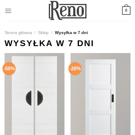
Skip
to
0
content
Strona główna
/
Sklep
/
Wysyłka w 7 dni
WYSYŁKA W 7 DNI
-50%
-20%