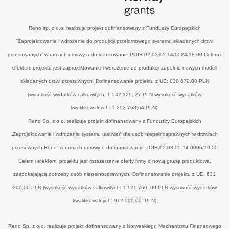
Reno sp. z o.o. realizuje projekt dofinansowany z Funduszy Europejskich
“Zaprojektowanie i wdrożenie do produkcji przełomowego systemu składanych drzwi
przesuwanych” w ramach umowy o dofinansowanie POIR.02.03.05-14/0024/18-00 Celem i
efektem projektu jest zaprojektowanie i wdrożenie do produkcji zupełnie nowych modeli
składanych drzwi przesuwnych. Dofinansowanie projektu z UE: 838 670,00 PLN
(wysokość wydatków całkowitych: 1 542 129, 27 PLN wysokość wydatków
kwalifikowalnych: 1 253 763,64 PLN)
Reno Sp. z o.o. realizuje projekt dofinansowany z Funduszy Europejskich
„Zaprojektowanie i wdrożenie systemu ułatwień dla osób niepełnosprawnych w drzwiach
przesuwnych Reno” w ramach umowy o dofinansowanie POIR.02.03.05-14-0006/19-00
Celem i efektem projektu jest rozszerzenie oferty firmy o nową grupę produktową,
zaspokajającą potrzeby osób niepełnosprawnych. Dofinansowanie projektu z UE: 631
200,00 PLN (wysokość wydatków całkowitych: 1 121 760, 00 PLN wysokość wydatków
kwalifikowalnych: 912 000,00 PLN)
Reno Sp. z o.o. realizuje projekt dofinansowany z Norweskiego Mechanizmu Finansowego