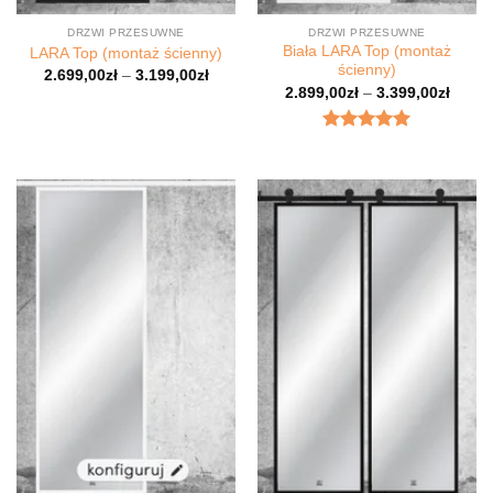
DRZWI PRZESUWNE
DRZWI PRZESUWNE
Biała LARA Top (montaż
LARA Top (montaż ścienny)
ścienny)
2.699,00
zł
–
3.199,00
zł
2.899,00
zł
–
3.399,00
zł
Oceniony
5
na 5.