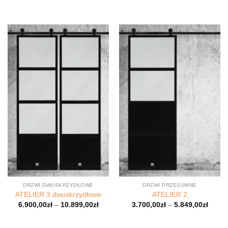
Oceniony
5
Oceniony
5
na 5.
na 5.
DRZWI DWUSKRZYDŁOWE
DRZWI PRZESUWNE
ATELIER 3 dwuskrzydłowe
ATELIER 2
6.900,00
zł
–
10.899,00
zł
3.700,00
zł
–
5.849,00
zł