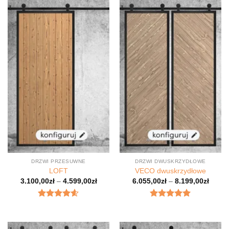
DRZWI PRZESUWNE
DRZWI DWUSKRZYDŁOWE
LOFT
VECO dwuskrzydłowe
3.100,00
zł
–
4.599,00
zł
6.055,00
zł
–
8.199,00
zł
Oceniony
Oceniony
4.6
na 5.
5.00
na 5.