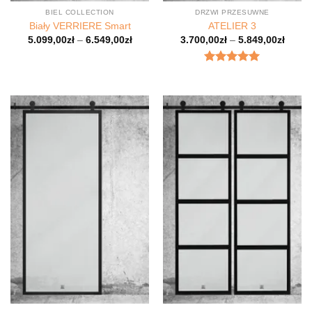
BIEL COLLECTION
DRZWI PRZESUWNE
Biały VERRIERE Smart
ATELIER 3
5.099,00
zł
–
6.549,00
zł
3.700,00
zł
–
5.849,00
zł
Oceniony
5.00
na 5.