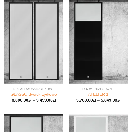
DRZWI DWUSKRZYDŁOWE
DRZWI PRZESUWNE
GLASSO dwuskrzydłowe
ATELIER 1
6.000,00
zł
–
9.499,00
zł
3.700,00
zł
–
5.849,00
zł