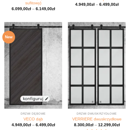
sufitowy)
4.949,00
zł
–
6.499,00
zł
6.099,00
zł
–
6.149,00
zł
New
DRZWI DĘBOWE
DRZWI DWUSKRZYDŁOWE
VECO dąb
VERRIERE dwuskrzydłowe
4.949,00
zł
–
6.499,00
zł
8.300,00
zł
–
12.299,00
zł