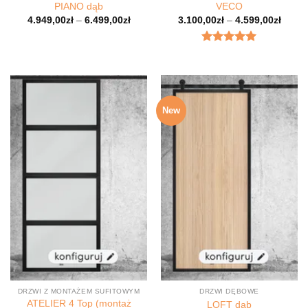
PIANO dąb
VECO
4.949,00
zł
–
6.499,00
zł
3.100,00
zł
–
4.599,00
zł
Oceniony
5.00
na 5.
New
DRZWI Z MONTAŻEM SUFITOWYM
DRZWI DĘBOWE
ATELIER 4 Top (montaż
LOFT dąb