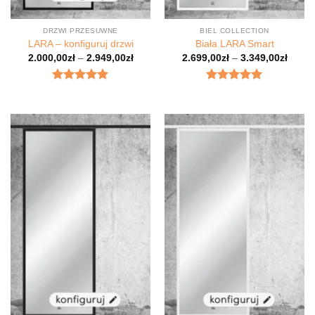
DRZWI PRZESUWNE
BIEL COLLECTION
LARA – konfiguruj drzwi
Biała LARA Smart
2.000,00
zł
–
2.949,00
zł
2.699,00
zł
–
3.349,00
zł
Oceniony
5
Oceniony
na 5.
5.00
na 5.