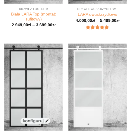
DRZWI Z LUSTREM
DRZWI DWUSKRZYDŁOWE
Biała LARA Top (montaż
LARA dwuskrzydłowe
sufitowy)
4.000,00
zł
–
5.499,00
zł
2.949,00
zł
–
3.699,00
zł
Oceniony
5.00
na 5.