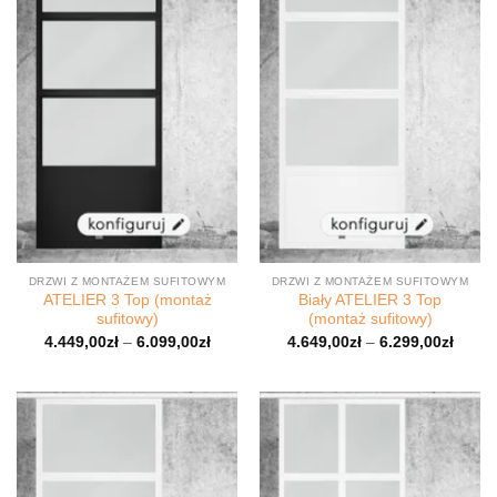
DRZWI Z MONTAŻEM SUFITOWYM
DRZWI Z MONTAŻEM SUFITOWYM
ATELIER 3 Top (montaż
Biały ATELIER 3 Top
sufitowy)
(montaż sufitowy)
4.449,00
zł
–
6.099,00
zł
4.649,00
zł
–
6.299,00
zł