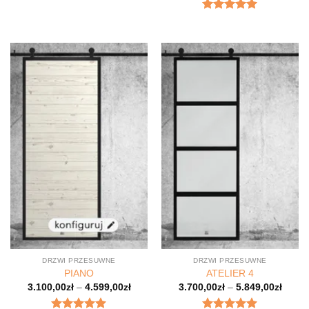
Oceniony
5
na 5.
DRZWI PRZESUWNE
DRZWI PRZESUWNE
PIANO
ATELIER 4
3.100,00
zł
–
4.599,00
zł
3.700,00
zł
–
5.849,00
zł