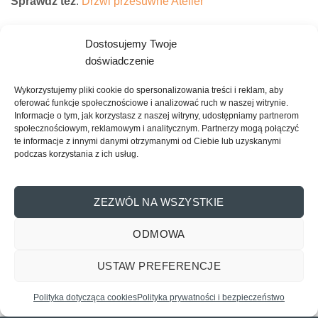
Sprawdź też
:
Drzwi przesuwne Atelier
Ten ostatni krzyk mody świetnie wkomponuje się w
Dostosujemy Twoje
wysokie przestrzenie z długimi oknami. W przestrzenie, w
doświadczenie
których króluje to, co dawniej nie stanowiło powodu do
chluby, a więc drewno, szkło, beton, słupy, instalacje czy
Wykorzystujemy pliki cookie do spersonalizowania treści i reklam, aby
kable. Ponieważ ten styl kocha pokazywać elementy
oferować funkcje społecznościowe i analizować ruch w naszej witrynie.
Informacje o tym, jak korzystasz z naszej witryny, udostępniamy partnerom
kojarzące się poniekąd z fabrykami, kocha metalowe szyny
społecznościowym, reklamowym i analitycznym. Partnerzy mogą połączyć
i przesuwne drzwi industrialne poruszane za pomocą
te informacje z innymi danymi otrzymanymi od Ciebie lub uzyskanymi
tychże szyn.
podczas korzystania z ich usług.
Drzwi industrialne – idealne do loftowych
pomieszczeń
ZEZWÓL NA WSZYSTKIE
Ponieważ
drzwi przesuwne
w stylu industrialnym są
ODMOWA
wykonane właśnie z metalu malowanego proszkowo na
kolor czarny lub bezbarwny, do której odpowiednio, z
USTAW PREFERENCJE
ukierunkowaniem na właściwy design, dodano elementy
Skontaktuj się z nami
szklane lub drewniane, tworząc surowe formy, idealnie
Polityka dotycząca cookies
Polityka prywatności i bezpieczeństwo
pasujące do wnętrz, w których królują te same elementy, a
OPEN