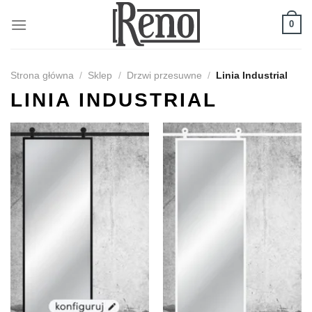
Skip
to
0
content
Strona główna
/
Sklep
/
Drzwi przesuwne
/
Linia Industrial
LINIA INDUSTRIAL