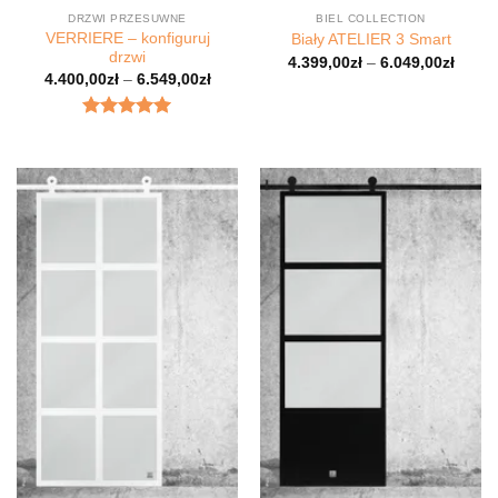
DRZWI PRZESUWNE
BIEL COLLECTION
VERRIERE – konfiguruj
Biały ATELIER 3 Smart
drzwi
4.399,00
zł
–
6.049,00
zł
4.400,00
zł
–
6.549,00
zł
Oceniony
5.00
na 5.