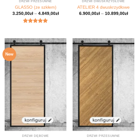
DRZWI PRZESUWNE
DRZWI DWUSKRZYDŁOWE
GLASSO (ze szkłem)
ATELIER 4 dwuskrzydłowe
3.250,00
zł
–
4.849,00
zł
6.900,00
zł
–
10.899,00
zł
Oceniony
5.00
na 5.
New
DRZWI DĘBOWE
DRZWI PRZESUWNE