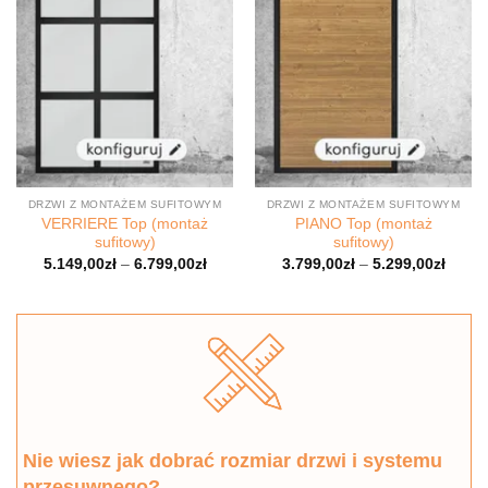
DRZWI Z MONTAŻEM SUFITOWYM
DRZWI Z MONTAŻEM SUFITOWYM
VERRIERE Top (montaż
PIANO Top (montaż
sufitowy)
sufitowy)
5.149,00
zł
–
6.799,00
zł
3.799,00
zł
–
5.299,00
zł
Nie wiesz jak dobrać rozmiar drzwi i systemu
przesuwnego?