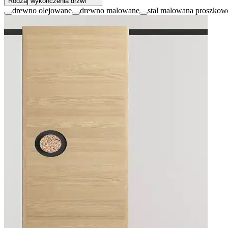
Rodzaj wykończenia drzwi
drewno olejowane
drewno malowane
stal malowana proszkow