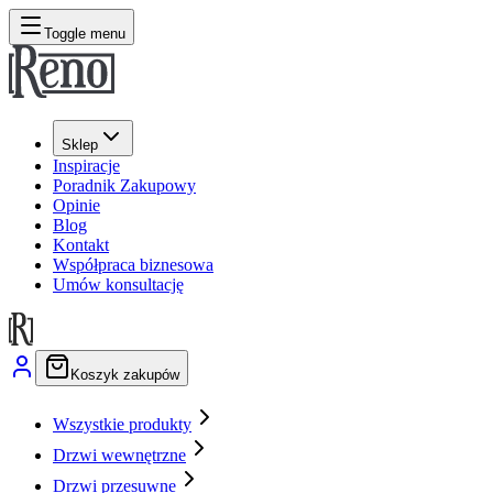
Toggle menu
Sklep
Inspiracje
Poradnik Zakupowy
Opinie
Blog
Kontakt
Współpraca biznesowa
Umów konsultację
Koszyk zakupów
Wszystkie produkty
Drzwi wewnętrzne
Drzwi przesuwne