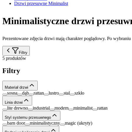
Drzwi przesuwne Minimalist
Minimalistyczne drzwi przesuw
Prezentowane zdjęcia drzwi mają charakter poglądowy. Po wybrani
Filtry
5 produktów
Filtry
Materiał drzwi
sosna
dąb
rattan
lustro
stal
szkło
Linia drzwi
lite drewno
industrial
modern
minimalist
rattan
Styl systemu przesuwnego
barn door
minimalistyczny
magic (ukryty)