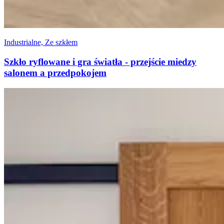
Industrialne, Ze szkłem
Szkło ryflowane i gra światła - przejście miedzy
salonem a przedpokojem