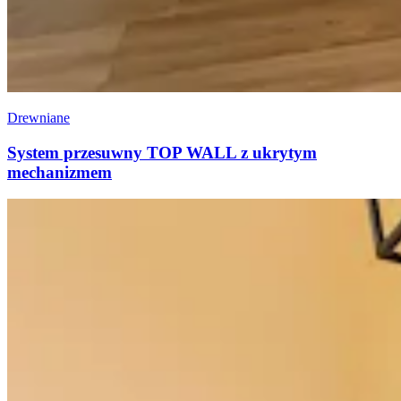
Drewniane
System przesuwny TOP WALL z ukrytym
mechanizmem