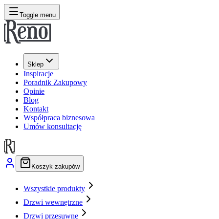
Toggle menu
Sklep
Inspiracje
Poradnik Zakupowy
Opinie
Blog
Kontakt
Współpraca biznesowa
Umów konsultację
Koszyk zakupów
Wszystkie produkty
Drzwi wewnętrzne
Drzwi przesuwne