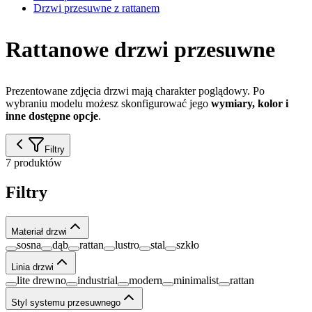
Drzwi przesuwne z rattanem
Rattanowe drzwi przesuwne
Prezentowane zdjęcia drzwi mają charakter poglądowy. Po
wybraniu modelu możesz skonfigurować jego
wymiary, kolor i
inne dostępne opcje
.
Filtry
7 produktów
Filtry
Materiał drzwi
sosna
dąb
rattan
lustro
stal
szkło
Linia drzwi
lite drewno
industrial
modern
minimalist
rattan
Styl systemu przesuwnego