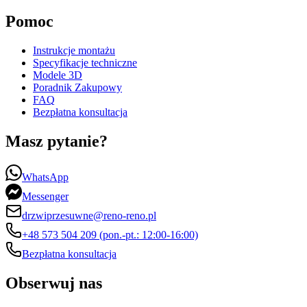
Pomoc
Instrukcje montażu
Specyfikacje techniczne
Modele 3D
Poradnik Zakupowy
FAQ
Bezpłatna konsultacja
Masz pytanie?
WhatsApp
Messenger
drzwiprzesuwne@reno-reno.pl
+48 573 504 209 (pon.-pt.: 12:00-16:00)
Bezpłatna konsultacja
Obserwuj nas