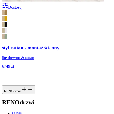
Dostosuj
styl rattan - montaż ścienny
lite drewno & rattan
6749 zł
RENOdrzwi
RENOdrzwi
O nas