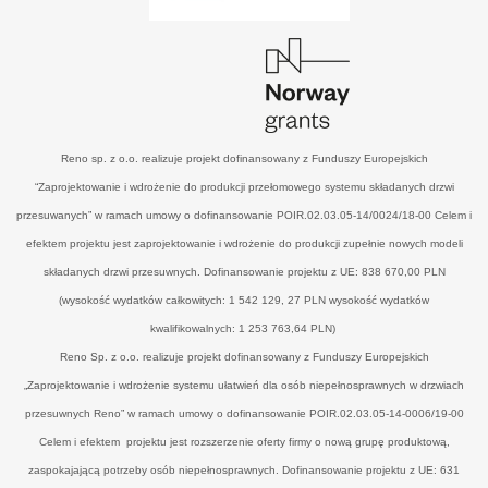
Reno sp. z o.o. realizuje projekt dofinansowany z Funduszy Europejskich
“Zaprojektowanie i wdrożenie do produkcji przełomowego systemu składanych drzwi
przesuwanych” w ramach umowy o dofinansowanie POIR.02.03.05-14/0024/18-00 Celem i
efektem projektu jest zaprojektowanie i wdrożenie do produkcji zupełnie nowych modeli
składanych drzwi przesuwnych. Dofinansowanie projektu z UE: 838 670,00 PLN
(wysokość wydatków całkowitych: 1 542 129, 27 PLN wysokość wydatków
kwalifikowalnych: 1 253 763,64 PLN)
Reno Sp. z o.o. realizuje projekt dofinansowany z Funduszy Europejskich
„Zaprojektowanie i wdrożenie systemu ułatwień dla osób niepełnosprawnych w drzwiach
przesuwnych Reno” w ramach umowy o dofinansowanie POIR.02.03.05-14-0006/19-00
Celem i efektem projektu jest rozszerzenie oferty firmy o nową grupę produktową,
zaspokajającą potrzeby osób niepełnosprawnych. Dofinansowanie projektu z UE: 631