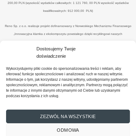
200,00 PLN (wysokość wydatków całkowitych: 1 121 760, 00 PLN wysokość wydatków
kwalifikowalnych: 912 000,00 PLN)
Reno Sp. z o.o. realizuje projekt dofinansowany z Norweskiego Mechanizmu Finansowego
„Innowacyjna klamka z ekokompozytu powstałego dzięki recyklingowi naszych
poprodukcyjnych odpadów drzewnych’" w ramach umowy o dofinansowanie UWP-
Dostosujemy Twoje
NORW.19.01.04-14-0041/20-00. Celem i efektemjest uzyskanie nowego, konkurencyjnego
doświadczenie
produktu - eko-klamki, zredukowanie ilości drewnopochodnych odpadów przez wtórne ich
wykorzystanie (na potrzeby produkcyjne), uzyskanie materiału z udziałem ww. odpadów
Wykorzystujemy pliki cookie do spersonalizowania treści i reklam, aby
oraz spoiwa o minimalnym wpływie na środowisko, co zbliży firmę do osiągnięcia statusu
oferować funkcje społecznościowe i analizować ruch w naszej witrynie.
Informacje o tym, jak korzystasz z naszej witryny, udostępniamy partnerom
"zero-waste organisation”. Dofinansowanie projektu z UE: 374 101,00 PLN (wysokość
społecznościowym, reklamowym i analitycznym. Partnerzy mogą połączyć
wydatków całkowitych: 818 866, 10 PLN wysokość wydatków kwalifikowalnych: 689
te informacje z innymi danymi otrzymanymi od Ciebie lub uzyskanymi
podczas korzystania z ich usług.
820,00PLN)
ZEZWÓL NA WSZYSTKIE
ODMOWA