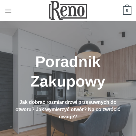
Skip
to
0
content
Poradnik
Zakupowy
Jak dobrać rozmiar drzwi przesuwnych do
otworu? Jak wymierzyć otwór? Na co zwrócić
uwagę?