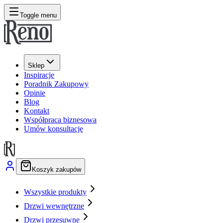
Toggle menu
Sklep
Inspiracje
Poradnik Zakupowy
Opinie
Blog
Kontakt
Współpraca biznesowa
Umów konsultację
Koszyk zakupów
Wszystkie produkty
Drzwi wewnętrzne
Drzwi przesuwne