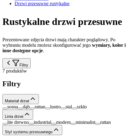
Drzwi przesuwne rustykalne
Rustykalne drzwi przesuwne
Prezentowane zdjęcia drzwi mają charakter poglądowy. Po
wybraniu modelu możesz skonfigurować jego
wymiary, kolor i
inne dostępne opcje
.
Filtry
7 produktów
Filtry
Materiał drzwi
sosna
dąb
rattan
lustro
stal
szkło
Linia drzwi
lite drewno
industrial
modern
minimalist
rattan
Styl systemu przesuwnego