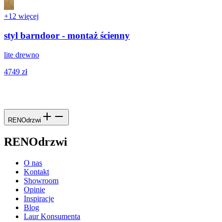
+12 więcej
styl barndoor - montaż ścienny
lite drewno
4749 zł
RENOdrzwi
RENOdrzwi
O nas
Kontakt
Showroom
Opinie
Inspiracje
Blog
Laur Konsumenta