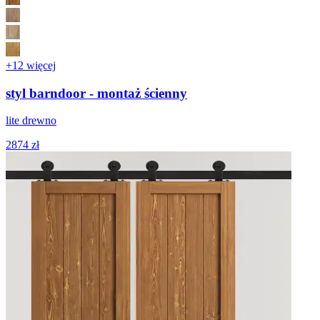
+12 więcej
styl barndoor - montaż ścienny
lite drewno
2874 zł