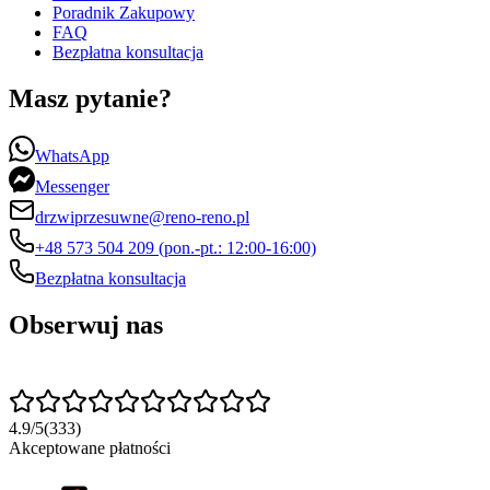
Poradnik Zakupowy
FAQ
Bezpłatna konsultacja
Masz pytanie?
WhatsApp
Messenger
drzwiprzesuwne@reno-reno.pl
+48 573 504 209 (pon.-pt.: 12:00-16:00)
Bezpłatna konsultacja
Obserwuj nas
4.9
/
5
(
333
)
Akceptowane płatności