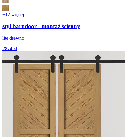
+12 więcej
styl barndoor - montaż ścienny
lite drewno
2874 zł