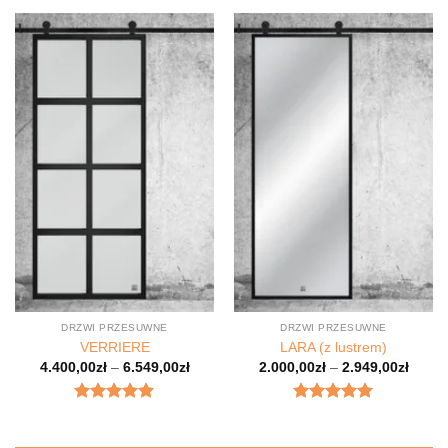
DRZWI PRZESUWNE
DRZWI PRZESUWNE
VERRIERE
LARA (z lustrem)
4.400,00
zł
–
6.549,00
zł
2.000,00
zł
–
2.949,00
zł
Oceniony
Oceniony
5.00
na 5.
4.98
na 5.