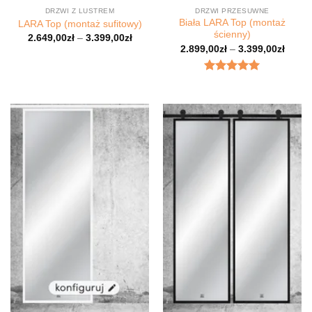
DRZWI Z LUSTREM
DRZWI PRZESUWNE
Biała LARA Top (montaż
LARA Top (montaż sufitowy)
ścienny)
2.649,00
zł
–
3.399,00
zł
2.899,00
zł
–
3.399,00
zł
Oceniony
5
na 5.