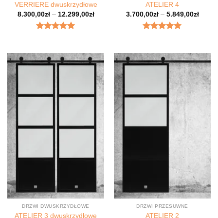
VERRIERE dwuskrzydłowe
ATELIER 4
8.300,00
zł
–
12.299,00
zł
3.700,00
zł
–
5.849,00
zł
Oceniony
5
Oceniony
5
na 5.
na 5.
DRZWI DWUSKRZYDŁOWE
DRZWI PRZESUWNE
ATELIER 3 dwuskrzydłowe
ATELIER 2