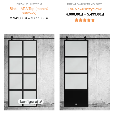
DRZWI Z LUSTREM
DRZWI DWUSKRZYDŁOWE
Biała LARA Top (montaż
LARA dwuskrzydłowe
sufitowy)
4.000,00
zł
–
5.499,00
zł
2.949,00
zł
–
3.699,00
zł
Oceniony
5.00
na 5.