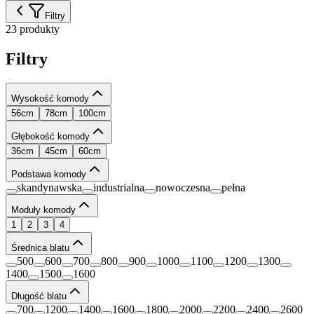
Filtry
23 produkty
Filtry
Wysokość komody
56cm
78cm
100cm
Głębokość komody
36cm
45cm
60cm
Podstawa komody
skandynawska
industrialna
nowoczesna
pełna
Moduły komody
1
2
3
4
Średnica blatu
500
600
700
800
900
1000
1100
1200
1300
1400
1500
1600
Długość blatu
700
1200
1400
1600
1800
2000
2200
2400
2600