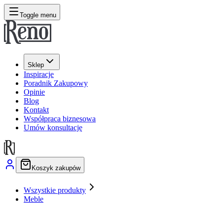
Toggle menu
Sklep
Inspiracje
Poradnik Zakupowy
Opinie
Blog
Kontakt
Współpraca biznesowa
Umów konsultację
Koszyk zakupów
Wszystkie produkty
Meble