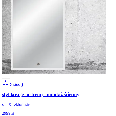
Dostosuj
styl lara (z lustrem) - montaż ścienny
stal & szkło/lustro
2999 zł