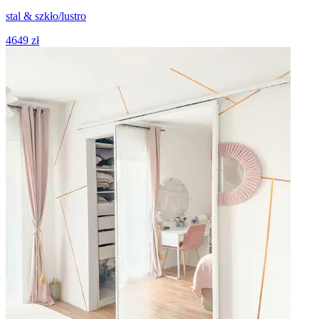
stal & szkło/lustro
4649 zł