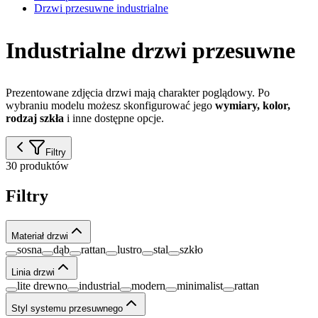
Drzwi przesuwne industrialne
Industrialne drzwi przesuwne
Prezentowane zdjęcia drzwi mają charakter poglądowy. Po
wybraniu modelu możesz skonfigurować jego
wymiary, kolor,
rodzaj szkła
i inne dostępne opcje.
Filtry
30 produktów
Filtry
Materiał drzwi
sosna
dąb
rattan
lustro
stal
szkło
Linia drzwi
lite drewno
industrial
modern
minimalist
rattan
Styl systemu przesuwnego