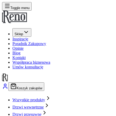
Toggle menu
Sklep
Inspiracje
Poradnik Zakupowy
Opinie
Blog
Kontakt
Współpraca biznesowa
Umów konsultację
Koszyk zakupów
Wszystkie produkty
Drzwi wewnętrzne
Drzwi przesuwne