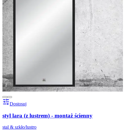
Dostosuj
styl lara (z lustrem) - montaż ścienny
stal & szkło/lustro