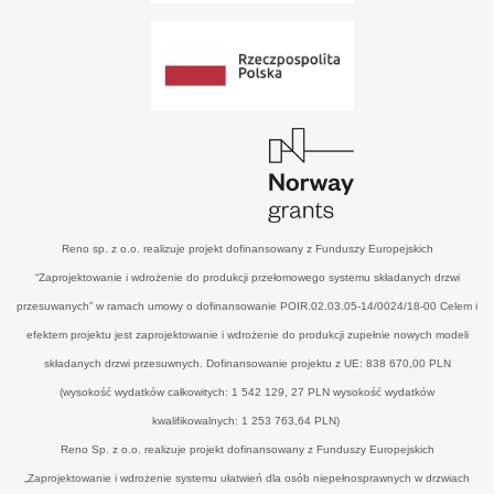
Reno sp. z o.o. realizuje projekt dofinansowany z Funduszy Europejskich
“Zaprojektowanie i wdrożenie do produkcji przełomowego systemu składanych drzwi
przesuwanych” w ramach umowy o dofinansowanie POIR.02.03.05-14/0024/18-00 Celem i
efektem projektu jest zaprojektowanie i wdrożenie do produkcji zupełnie nowych modeli
składanych drzwi przesuwnych. Dofinansowanie projektu z UE: 838 670,00 PLN
(wysokość wydatków całkowitych: 1 542 129, 27 PLN wysokość wydatków
kwalifikowalnych: 1 253 763,64 PLN)
Reno Sp. z o.o. realizuje projekt dofinansowany z Funduszy Europejskich
„Zaprojektowanie i wdrożenie systemu ułatwień dla osób niepełnosprawnych w drzwiach