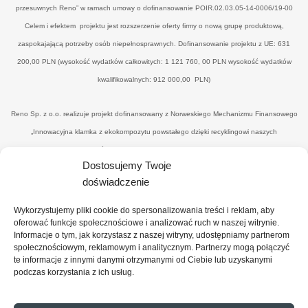
przesuwnych Reno” w ramach umowy o dofinansowanie POIR.02.03.05-14-0006/19-00
Celem i efektem projektu jest rozszerzenie oferty firmy o nową grupę produktową,
zaspokajającą potrzeby osób niepełnosprawnych. Dofinansowanie projektu z UE: 631
200,00 PLN (wysokość wydatków całkowitych: 1 121 760, 00 PLN wysokość wydatków
kwalifikowalnych: 912 000,00 PLN)
Reno Sp. z o.o. realizuje projekt dofinansowany z Norweskiego Mechanizmu Finansowego
„Innowacyjna klamka z ekokompozytu powstałego dzięki recyklingowi naszych
poprodukcyjnych odpadów drzewnych’" w ramach umowy o dofinansowanie UWP-
Dostosujemy Twoje
NORW.19.01.04-14-0041/20-00. Celem i efektemjest uzyskanie nowego, konkurencyjnego
doświadczenie
produktu - eko-klamki, zredukowanie ilości drewnopochodnych odpadów przez wtórne ich
wykorzystanie (na potrzeby produkcyjne), uzyskanie materiału z udziałem ww. odpadów
Wykorzystujemy pliki cookie do spersonalizowania treści i reklam, aby
oraz spoiwa o minimalnym wpływie na środowisko, co zbliży firmę do osiągnięcia statusu
oferować funkcje społecznościowe i analizować ruch w naszej witrynie.
Informacje o tym, jak korzystasz z naszej witryny, udostępniamy partnerom
"zero-waste organisation”. Dofinansowanie projektu z UE: 374 101,00 PLN (wysokość
społecznościowym, reklamowym i analitycznym. Partnerzy mogą połączyć
wydatków całkowitych: 818 866, 10 PLN wysokość wydatków kwalifikowalnych: 689
te informacje z innymi danymi otrzymanymi od Ciebie lub uzyskanymi
podczas korzystania z ich usług.
820,00PLN)