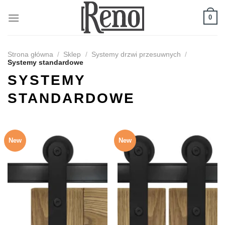
Skip
to
0
content
Strona główna
/
Sklep
/
Systemy drzwi przesuwnych
/
Systemy standardowe
SYSTEMY
STANDARDOWE
New
New