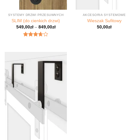
SYSTEMY DRZWI PRZESUWNYCH
AKCESORIA SYSTEMOWE
SLIM (do cienkich drzwi)
Wieszak Sufitowy
549,00
zł
–
849,00
zł
50,00
zł
Oceniony
3.67
na
5.