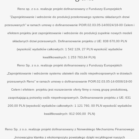
Reno sp. z o.o. realizuje projekt dofinansowany z Funduszy Europejskich
“Zaprojektowanie i wdrożenie do produkcji przełomowego systemu składanych drzwi
przesuwanych” w ramach umowy o dofinansowanie POIR.02.03.05-14/0024/18-00 Celem i
efektem projektu jest zaprojektowanie i wdrożenie do produkcji zupełnie nowych modeli
składanych drzwi przesuwnych. Dofinansowanie projektu z UE: 838 670,00 PLN
(wysokość wydatków całkowitych: 1 542 129, 27 PLN wysokość wydatków
kwalifikowalnych: 1 253 763,64 PLN)
Reno Sp. z o.o. realizuje projekt dofinansowany z Funduszy Europejskich
„Zaprojektowanie i wdrożenie systemu ułatwień dla osób niepełnosprawnych w drzwiach
przesuwnych Reno” w ramach umowy o dofinansowanie POIR.02.03.05-14-0006/19-00
Celem i efektem projektu jest rozszerzenie oferty firmy o nową grupę produktową,
zaspokajającą potrzeby osób niepełnosprawnych. Dofinansowanie projektu z UE: 631
200,00 PLN (wysokość wydatków całkowitych: 1 121 760, 00 PLN wysokość wydatków
kwalifikowalnych: 912 000,00 PLN)
Reno Sp. z o.o. realizuje projekt dofinansowany z Norweskiego Mechanizmu Finansowego
„Innowacyjna klamka z ekokompozytu powstałego dzięki recyklingowi naszych