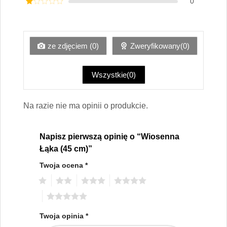
0
2
na
Oceniony
5.
1
na
5.
ze zdjęciem (0)
Zweryfikowany(0)
Wszystkie(0)
Na razie nie ma opinii o produkcie.
Napisz pierwszą opinię o “Wiosenna
Łąka (45 cm)”
Twoja ocena
*
1
2
3
4
5
Twoja opinia
*