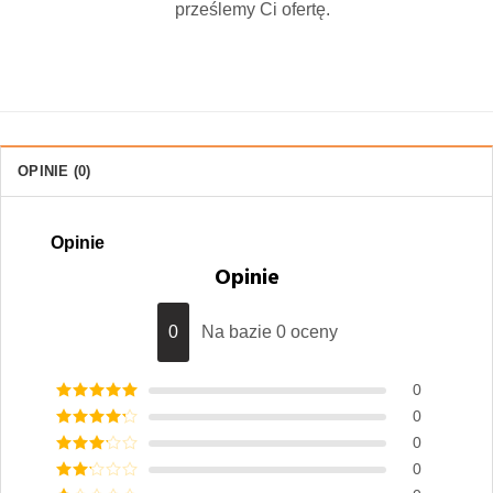
prześlemy Ci ofertę.
OPINIE (0)
Opinie
Opinie
0
Na bazie 0 oceny
0
Oceniony
5
0
na 5.
Oceniony
0
4
na 5.
Oceniony
0
3
na 5.
Oceniony