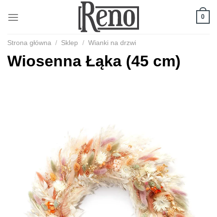
Skip
to
0
content
Strona główna
/
Sklep
/
Wianki na drzwi
Wiosenna Łąka (45 cm)