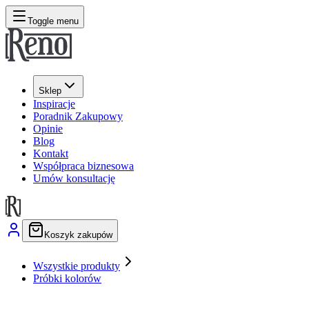
Toggle menu
Sklep
Inspiracje
Poradnik Zakupowy
Opinie
Blog
Kontakt
Współpraca biznesowa
Umów konsultację
Koszyk zakupów
Wszystkie produkty
Próbki kolorów