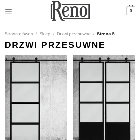
Skip
to
0
content
Strona główna
/
Sklep
/
Drzwi przesuwne
/
Strona 5
DRZWI PRZESUWNE