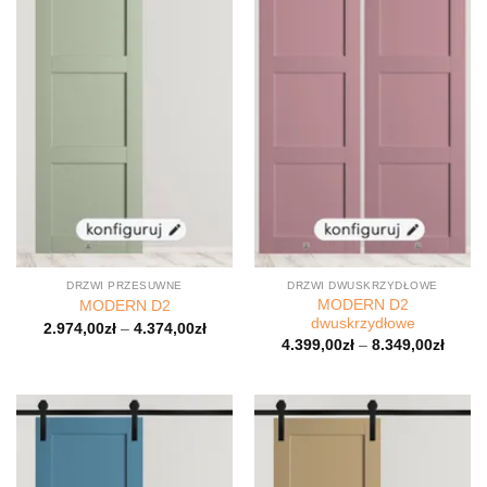
DRZWI PRZESUWNE
DRZWI DWUSKRZYDŁOWE
MODERN D2
MODERN D2
dwuskrzydłowe
2.974,00
zł
–
4.374,00
zł
4.399,00
zł
–
8.349,00
zł