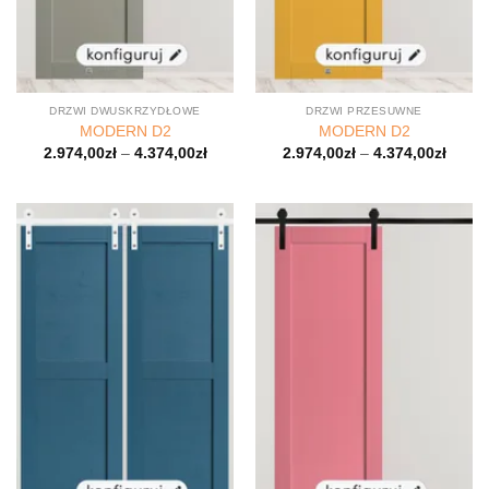
DRZWI DWUSKRZYDŁOWE
DRZWI PRZESUWNE
MODERN D2
MODERN D2
2.974,00
zł
–
4.374,00
zł
2.974,00
zł
–
4.374,00
zł