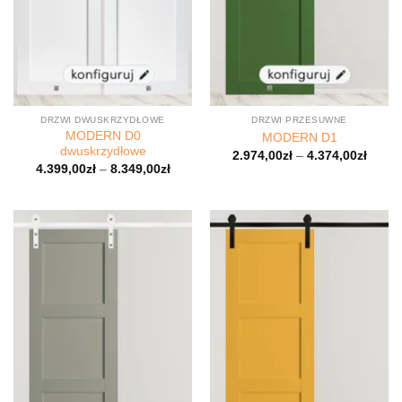
DRZWI DWUSKRZYDŁOWE
DRZWI PRZESUWNE
MODERN D0
MODERN D1
dwuskrzydłowe
2.974,00
zł
–
4.374,00
zł
4.399,00
zł
–
8.349,00
zł