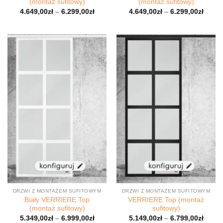
(montaż sufitowy)
(montaż sufitowy)
4.649,00
zł
–
6.299,00
zł
4.649,00
zł
–
6.299,00
zł
DRZWI Z MONTAŻEM SUFITOWYM
DRZWI Z MONTAŻEM SUFITOWYM
Biały VERRIERE Top
VERRIERE Top (montaż
(montaż sufitowy)
sufitowy)
5.349,00
zł
–
6.999,00
zł
5.149,00
zł
–
6.799,00
zł