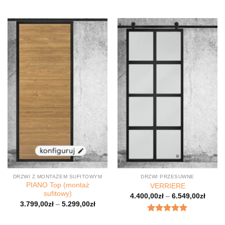
DRZWI Z MONTAŻEM SUFITOWYM
DRZWI PRZESUWNE
PIANO Top (montaż
VERRIERE
sufitowy)
4.400,00
zł
–
6.549,00
zł
3.799,00
zł
–
5.299,00
zł
Oceniony