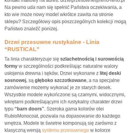
kontakt mailowy na adres: drzwiprzesuwne@reno-reno.pl
Na pewno uda nam się spełnić Państwa oczekiwania, a
kto wie może nowy model wkrótce zawita na stronie
sklepu? Szczegółowy opis poszczególnych kolekcji mogą
Państwo znaleźć poniżej.
Drzwi przesuwne rustykalne - Linia
“RUSTICAL”
Ta linia charakteryzuje się
szlachetnością i surowością
formy
w szczególności podkreślając naturalne walory
usłojenia drewna i sęków. Drzwi wykonane z
litej deski
sosnowej
, są
głęboko szczotkowane
, a na specjalne
zamówienie możemy wykonać je ze starych desek.
Wszystkie modele wykończone są czarnymi, widocznymi,
wkrętami podkreślającymi ich rustykalny charakter drzwi
typu
“barn doors”
. Szeroka gama kolorów olei
RubioMonocoat, pozwala na dopasowanie do każdego
wnętrza. Modele te świetne komponują się zarówno z
klasyczną wersją
systemu przesuwnego
w kolorze