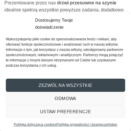
Prezentowane przez nas
drzwi przesuwne na szynie
idealnie spełnią wszystkie powyższe zadania, dodatkowo
tworząc niebanalny i oryginalny wystrój wnętrza.
Dostosujemy Twoje
Połączenie wyjątkowej funkcjonalności z zachwycającym
doświadczenie
swoją estetyką drewnem, jest odpowiedzią na potrzeby
najnowocześniejszych trendów, podążających za aktualną
Wykorzystujemy pliki cookie do spersonalizowania treści i reklam, aby
modą. Niezależnie od tego, jaki typ
drzwi przesuwnych
oferować funkcje społecznościowe i analizować ruch w naszej witrynie.
Informacje o tym, jak korzystasz z naszej witryny, udostępniamy partnerom
Reno wybierzesz, czy będą to modele
stalowe
,
sosnowe
,
społecznościowym, reklamowym i analitycznym. Partnerzy mogą połączyć
metalowe
, wypełni on Twoje wnętrze ekstrawagancją i
te informacje z innymi danymi otrzymanymi od Ciebie lub uzyskanymi
szlachetnością.
podczas korzystania z ich usług.
Najnowocześniejsze trendy w Twojej
ZEZWÓL NA WSZYSTKIE
przestrzeni
W aranżacji wnętrz najmodniejsze są aktualnie style
ODMOWA
rustykalne, klasyczne oraz skandynawskie. Każdy z nich
wyznacza nowoczesne trendy, uwydatniając piękno
USTAW PREFERENCJE
Skontaktuj się z nami
drewna. Przygotowaliśmy dla Państwa trzy linie drzwi
przesuwnych w zgodzie z aktualnymi trendami i
Polityka dotycząca cookies
Polityka prywatności i bezpieczeństwo
OPEN