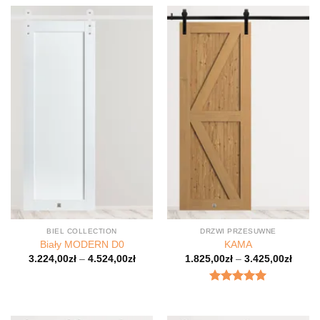
BIEL COLLECTION
DRZWI PRZESUWNE
Biały MODERN D0
KAMA
3.224,00
zł
–
4.524,00
zł
1.825,00
zł
–
3.425,00
zł
Oceniony
5.00
na 5.