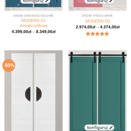
DRZWI DWUSKRZYDŁOWE
DRZWI PRZESUWNE
MODERN D1
MODERN D0
dwuskrzydłowe
2.974,00
zł
–
4.374,00
zł
4.399,00
zł
–
8.349,00
zł
Oceniony
5
na 5.
-50%