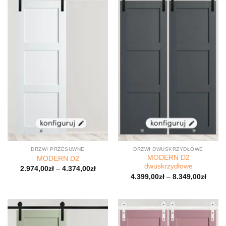
DRZWI PRZESUWNE
DRZWI DWUSKRZYDŁOWE
MODERN D2
MODERN D2
dwuskrzydłowe
2.974,00
zł
–
4.374,00
zł
4.399,00
zł
–
8.349,00
zł