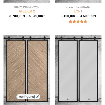
DRZWI PRZESUWNE
DRZWI PRZESUWNE
ATELIER 2
LOFT
3.700,00
zł
–
5.849,00
zł
3.100,00
zł
–
4.599,00
zł
Oceniony
4.6
na 5.