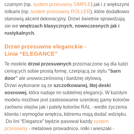
czarnym (np.
system przesuwny SIMPLE
) jak i z większymi
rolkami (np.
system przesuwny ROLLER
), które dodatkowo
stanowią akcent dekoracyjny. Drzwi świetnie sprawdzają
sie we
wnętrzach klasycznych, nowoczesnych jak i
rustykalnych.
Drzwi przesuwne eleganckie -
Linia “ELEGANCE”
Te modele
drzwi przesuwnych
przeznaczone są dla ludzi
ceniących sobie prostą formę, czerpiącą ze stylu
“barn
door”
ale unowocześnioną i bardziej stylową.
Drzwi wykonane są ze
szczotkowanej, litej deski
sosnowej
, która nadaje im subtelnej elegancji. W każdym
modelu możliwe jest zastosowanie szerokiej gamy kolorów
zarówno olejów jak i palety kolorów RAL - wedle życzenia
klienta i wymogów wnętrza, któremu mają dodać wdzięku.
Do lini “Elegance” będzie pasował każdy
system
przesuwny
- metalowe prowadnice, rolki i wieszaki -