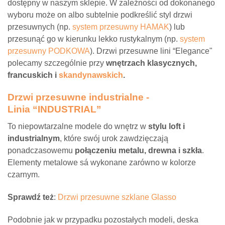
dostępny w naszym sklepie. W zależności od dokonanego
wyboru może on albo subtelnie podkreślić styl drzwi
przesuwnych (np.
system przesuwny HAMAK
) lub
przesunąć go w kierunku lekko rustykalnym (np.
system
przesuwny PODKOWA
). Drzwi przesuwne lini “Elegance"
polecamy szczególnie przy
wnętrzach klasycznych,
francuskich i
skandynawskich
.
Drzwi przesuwne industrialne -
Linia “INDUSTRIAL”
To niepowtarzalne modele do wnętrz w
stylu loft i
industrialnym
, które swój urok zawdzięczają
ponadczasowemu
połączeniu metalu, drewna i szkła
.
Elementy metalowe sá wykonane zarówno w kolorze
czarnym.
Sprawdź też
:
Drzwi przesuwne szklane Glasso
Podobnie jak w przypadku pozostałych modeli, deska