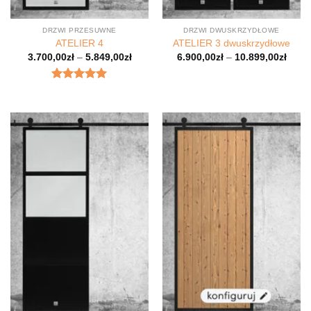
DRZWI PRZESUWNE
DRZWI DWUSKRZYDŁOWE
ATELIER 4
ATELIER 3 dwuskrzydłowe
3.700,00
zł
–
5.849,00
zł
6.900,00
zł
–
10.899,00
zł
Oceniony
5
na 5.