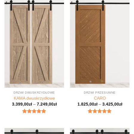
DRZWI DWUSKRZYDŁOWE
DRZWI PRZESUWNE
KAMA dwuskrzydłowe
CARO
3.399,00
zł
–
7.249,00
zł
1.825,00
zł
–
3.425,00
zł
Oceniony
Oceniony
5.00
na 5.
4.9
na 5.