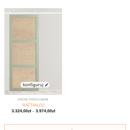
DRZWI PRZESUWNE
RATTAN D2
3.324,00
zł
–
3.974,00
zł