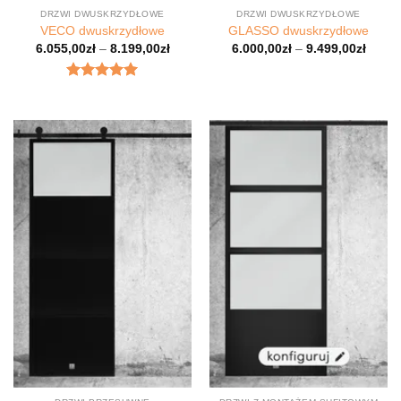
DRZWI DWUSKRZYDŁOWE
DRZWI DWUSKRZYDŁOWE
VECO dwuskrzydłowe
GLASSO dwuskrzydłowe
6.055,00
zł
–
8.199,00
zł
6.000,00
zł
–
9.499,00
zł
Oceniony
5.00
na 5.