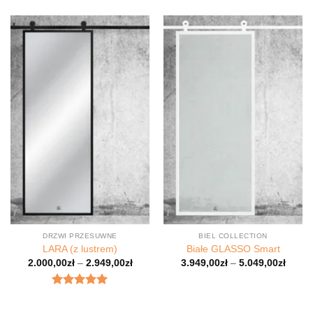
5.00
na 5.
DRZWI PRZESUWNE
BIEL COLLECTION
LARA (z lustrem)
Białe GLASSO Smart
2.000,00
zł
–
2.949,00
zł
3.949,00
zł
–
5.049,00
zł
Oceniony
4.98
na 5.