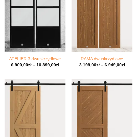
ATELIER 3 dwuskrzydłowe
RAMA dwuskrzydłowe
6.900,00
zł
–
10.899,00
zł
3.199,00
zł
–
6.949,00
zł