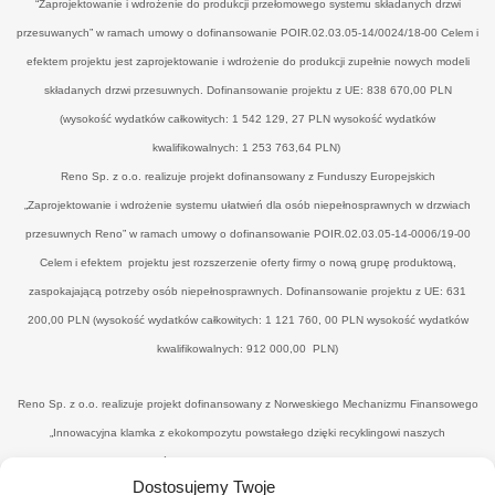
“Zaprojektowanie i wdrożenie do produkcji przełomowego systemu składanych drzwi
przesuwanych” w ramach umowy o dofinansowanie POIR.02.03.05-14/0024/18-00 Celem i
efektem projektu jest zaprojektowanie i wdrożenie do produkcji zupełnie nowych modeli
składanych drzwi przesuwnych. Dofinansowanie projektu z UE: 838 670,00 PLN
(wysokość wydatków całkowitych: 1 542 129, 27 PLN wysokość wydatków
kwalifikowalnych: 1 253 763,64 PLN)
Reno Sp. z o.o. realizuje projekt dofinansowany z Funduszy Europejskich
„Zaprojektowanie i wdrożenie systemu ułatwień dla osób niepełnosprawnych w drzwiach
przesuwnych Reno” w ramach umowy o dofinansowanie POIR.02.03.05-14-0006/19-00
Celem i efektem projektu jest rozszerzenie oferty firmy o nową grupę produktową,
zaspokajającą potrzeby osób niepełnosprawnych. Dofinansowanie projektu z UE: 631
200,00 PLN (wysokość wydatków całkowitych: 1 121 760, 00 PLN wysokość wydatków
kwalifikowalnych: 912 000,00 PLN)
Reno Sp. z o.o. realizuje projekt dofinansowany z Norweskiego Mechanizmu Finansowego
„Innowacyjna klamka z ekokompozytu powstałego dzięki recyklingowi naszych
poprodukcyjnych odpadów drzewnych’" w ramach umowy o dofinansowanie UWP-
Dostosujemy Twoje
NORW.19.01.04-14-0041/20-00. Celem i efektemjest uzyskanie nowego, konkurencyjnego