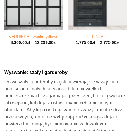
VERRIERE dwuskrzydłowe
LINJE
8.300,00
zł
–
12.299,00
zł
1.775,00
zł
–
2.775,00
zł
Wyzwanie: szafy i garderoby.
Drzwi szafy i garderoby często otwierają się w wąskich
przejściach, małych korytarzach lub niewielkich
pomieszczeniach. Zagarniając przestrzeń, blokują wyjście
lub wejście, kolidują z ustawionymi meblami i innymi
obiektami. Aby tego uniknąć warto rozważyć montaż drzwi
przesuwnych, które nie wyłączają z użycia sąsiadującej
powierzchni, mogą być montowanie w dowolnym
rozmiarze i nawet na minimalnej przestrzeni ściennej.