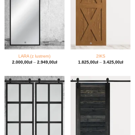
LARA (z lustrem)
2IKS
2.000,00
zł
–
2.949,00
zł
1.825,00
zł
–
3.425,00
zł