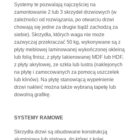
Systemy te pozwalają najczęściej na
zamontowanie 2 lub 3 skrzydeł drzwiowych (w
zależności od rozwiązania, po otwarciu drzwi
chowają się jedne za drugie bądź zachodzą za
siebie). Skrzydła, których waga nie może
zazwyczaj przekraczać 50 kg, wykonywane są z
płyty meblowej laminowanej wykończonej okleiną
lub folią finisz, z płyty lakierowanej MDF lub HDF,
z płyty akrylowej, ze szkła lub lustra (naklejonych
na płytę i zamocowanych za pomocą uszczelek
lub klinów). Na płytę stanowiącą wypełnienie
drzwi nakleić można także wybraną tapetę lub
dowolną grafikę.
SYSTEMY RAMOWE
Skrzydła drzwi są obudowane konstrukcją
aluminiową lub stalową, do której z kolei