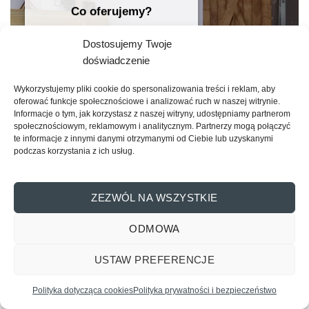
Co oferujemy?
Klimatyczne i stylowe drzwi oraz
Dostosujemy Twoje
naścienne systemy drzwi
doświadczenie
przesuwnych do nietuzinkowych
wnętrz. Sprawdź!
Wykorzystujemy pliki cookie do spersonalizowania treści i reklam, aby
oferować funkcje społecznościowe i analizować ruch w naszej witrynie.
Informacje o tym, jak korzystasz z naszej witryny, udostępniamy partnerom
SKLEP ONLINE
społecznościowym, reklamowym i analitycznym. Partnerzy mogą połączyć
te informacje z innymi danymi otrzymanymi od Ciebie lub uzyskanymi
podczas korzystania z ich usług.
ZEZWÓL NA WSZYSTKIE
ODMOWA
Zobacz także:
USTAW PREFERENCJE
Skontaktuj się z nami
Polityka dotycząca cookies
Polityka prywatności i bezpieczeństwo
OPEN