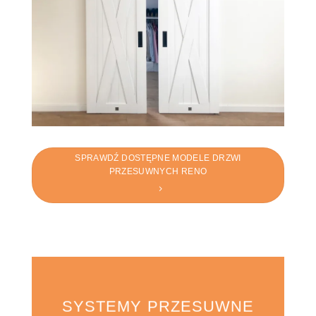
SPRAWDŹ DOSTĘPNE MODELE DRZWI
PRZESUWNYCH RENO
SYSTEMY PRZESUWNE