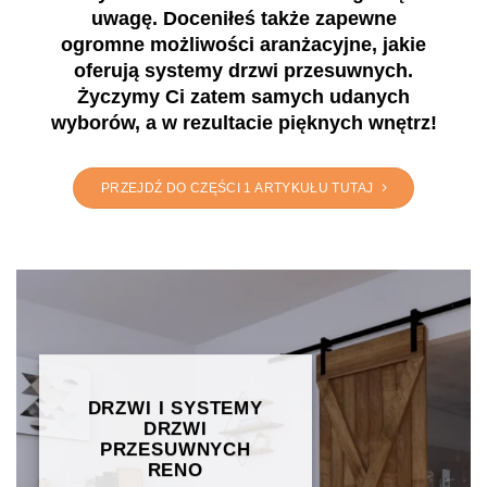
uwagę. Doceniłeś także zapewne
ogromne możliwości aranżacyjne, jakie
oferują systemy drzwi przesuwnych.
Życzymy Ci zatem samych udanych
wyborów, a w rezultacie pięknych wnętrz!
PRZEJDŹ DO CZĘŚCI 1 ARTYKUŁU TUTAJ
DRZWI
I SYSTEMY
DRZWI
PRZESUWNYCH
RENO