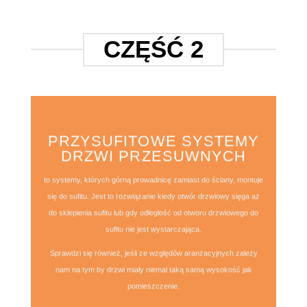
CZĘŚĆ 2
PRZYSUFITOWE SYSTEMY
DRZWI PRZESUWNYCH
to systemy, których górną prowadnicę zamiast do ściany, montuje
się do sufitu. Jest to rozwiązanie kiedy otwór drzwiowy sięga aż
do sklepienia sufitu lub gdy odległość od otworu drzwiowego do
sufitu nie jest wystarczająca.
Sprawdzi się również, jeśli ze względów aranżacyjnych zależy
nam na tym by drzwi miały niemal taką samą wysokość jak
pomieszczenie.