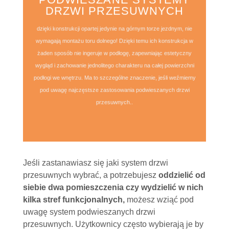
DRZWI PRZESUWNYCH
dzięki konstrukcji opartej jedynie na górnym torze jezdnym, nie
wymagają montażu toru dolnego! Dzięki temu ich konstrukcja w
żaden sposób nie ingeruje w podłogę, zapewniając estetyczny
wygląd i zachowanie jednolitego charakteru na całej powierzchni
podłogi we wnętrzu. Ma to szczególne znaczenie, jeśli weźmiemy
pod uwagę najczęstsze zastosowania podwieszanych drzwi
przesuwnych..
Jeśli zastanawiasz się jaki system drzwi
przesuwnych wybrać, a potrzebujesz
oddzielić od
siebie dwa pomieszczenia czy wydzielić w nich
kilka stref funkcjonalnych,
możesz wziąć pod
uwagę system podwieszanych drzwi
przesuwnych. Użytkownicy często wybierają je by