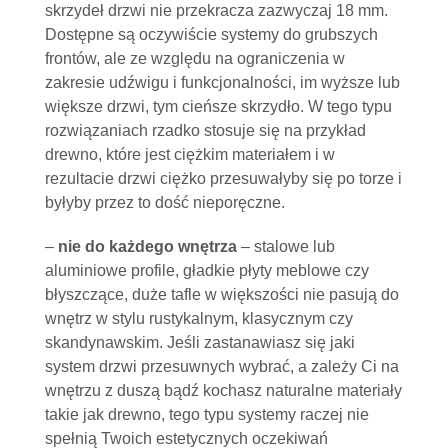
skrzydeł drzwi nie przekracza zazwyczaj
18 mm
.
Dostępne są oczywiście systemy do grubszych
frontów, ale ze względu na ograniczenia w
zakresie udźwigu i funkcjonalności, im wyższe lub
większe drzwi, tym cieńsze skrzydło. W tego typu
rozwiązaniach rzadko stosuje się na przykład
drewno, które jest ciężkim materiałem i w
rezultacie drzwi ciężko przesuwałyby się po torze i
byłyby przez to dość nieporęczne.
–
nie do każdego wnętrza
– stalowe lub
aluminiowe profile, gładkie płyty meblowe czy
błyszczące, duże tafle w większości nie pasują do
wnętrz w stylu rustykalnym, klasycznym czy
skandynawskim. Jeśli zastanawiasz się jaki
system drzwi przesuwnych wybrać, a zależy Ci na
wnętrzu z duszą bądź kochasz naturalne materiały
takie jak drewno, tego typu systemy raczej nie
spełnią Twoich estetycznych oczekiwań