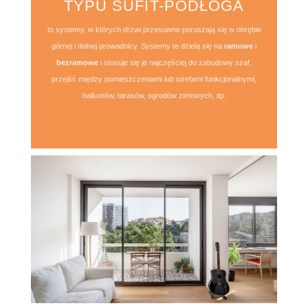
TYPU SUFIT-PODŁOGA
to systemy, w których drzwi przesuwne poruszają się w obrębie
górnej i dolnej prowadnicy. Systemy te dzielą się na
ramowe
i
bezramowe
i stosuje się je najczęściej do zabudowy szaf,
przejść między pomieszczeniami lub strefami funkcjonalnymi,
balkonów, tarasów, ogrodów zimowych, itp.