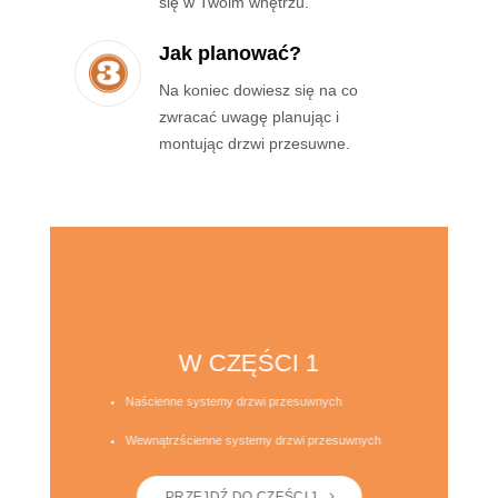
się w Twoim wnętrzu.
Jak planować?
Na koniec dowiesz się na co
zwracać uwagę planując i
montując drzwi przesuwne.
W CZĘŚCI 1
Naścienne systemy drzwi przesuwnych
Wewnątrzścienne systemy drzwi przesuwnych
PRZEJDŹ DO CZĘŚCI 1