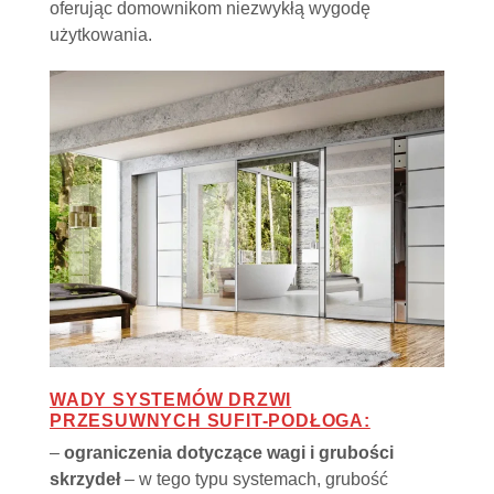
oferując domownikom niezwykłą wygodę
użytkowania.
WADY SYSTEMÓW DRZWI
PRZESUWNYCH SUFIT-PODŁOGA:
–
ograniczenia dotyczące wagi i grubości
skrzydeł
– w tego typu systemach, grubość