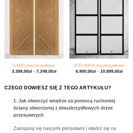
CARO dwuskrzydłowe
ATELIER 4 dwuskrzydłowe
3.399,00
zł
–
7.249,00
zł
6.900,00
zł
–
10.899,00
zł
CZEGO DOWIESZ SIĘ Z TEGO ARTYKUŁU?
1. Jak otworzyć wnętrze za pomocą ruchomej
ściany stworzonej z dwuskrzydłowych drzwi
przesuwnych
Zainspiruj się naszymi pomysłami i otwórz się na