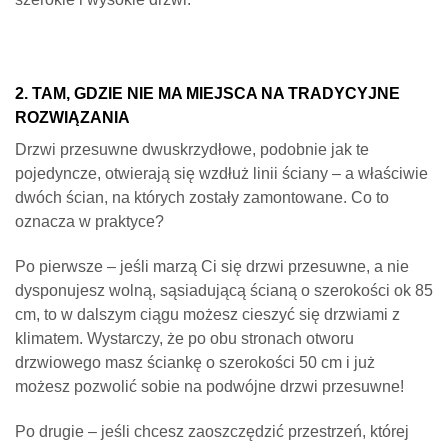
2. TAM, GDZIE NIE MA MIEJSCA NA TRADYCYJNE
ROZWIĄZANIA
Drzwi przesuwne dwuskrzydłowe, podobnie jak te
pojedyncze, otwierają się wzdłuż linii ściany – a właściwie
dwóch ścian, na których zostały zamontowane. Co to
oznacza w praktyce?
Po pierwsze – jeśli marzą Ci się drzwi przesuwne, a nie
dysponujesz wolną, sąsiadującą ścianą o szerokości ok 85
cm, to w dalszym ciągu możesz cieszyć się drzwiami z
klimatem. Wystarczy, że po obu stronach otworu
drzwiowego masz ściankę o szerokości 50 cm i już
możesz pozwolić sobie na podwójne drzwi przesuwne!
Po drugie – jeśli chcesz zaoszczędzić przestrzeń, której
masz do dyspozycji niewiele, znowu przychodzą Ci z