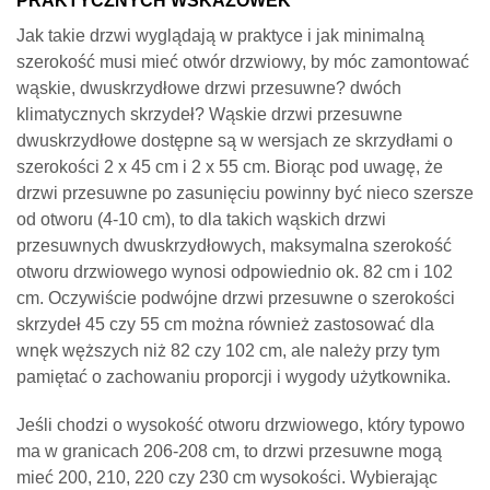
Jak takie drzwi wyglądają w praktyce i jak minimalną
szerokość musi mieć otwór drzwiowy, by móc zamontować
wąskie, dwuskrzydłowe drzwi przesuwne? dwóch
klimatycznych skrzydeł? Wąskie drzwi przesuwne
dwuskrzydłowe dostępne są w wersjach ze skrzydłami o
szerokości 2 x 45 cm i 2 x 55 cm. Biorąc pod uwagę, że
drzwi przesuwne po zasunięciu powinny być nieco szersze
od otworu (4-10 cm), to dla takich wąskich drzwi
przesuwnych dwuskrzydłowych, maksymalna szerokość
otworu drzwiowego wynosi odpowiednio ok. 82 cm i 102
cm. Oczywiście podwójne drzwi przesuwne o szerokości
skrzydeł 45 czy 55 cm można również zastosować dla
wnęk węższych niż 82 czy 102 cm, ale należy przy tym
pamiętać o zachowaniu proporcji i wygody użytkownika.
Jeśli chodzi o wysokość otworu drzwiowego, który typowo
ma w granicach 206-208 cm, to drzwi przesuwne mogą
mieć 200, 210, 220 czy 230 cm wysokości. Wybierając
wysokość drzwi należy pamiętać, że po zamontowaniu