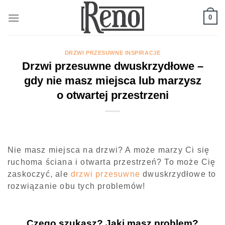
Skip
to
0
content
DRZWI PRZESUWNE INSPIRACJE
Drzwi przesuwne dwuskrzydłowe –
gdy nie masz miejsca lub marzysz
o otwartej przestrzeni
Nie masz miejsca na drzwi? A może marzy Ci się
ruchoma ściana i otwarta przestrzeń? To może Cię
zaskoczyć, ale
drzwi przesuwne
dwuskrzydłowe to
rozwiązanie obu tych problemów!
Czego szukasz? Jaki masz problem?