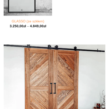
GLASSO (ze szkłem)
3.250,00
zł
–
4.849,00
zł