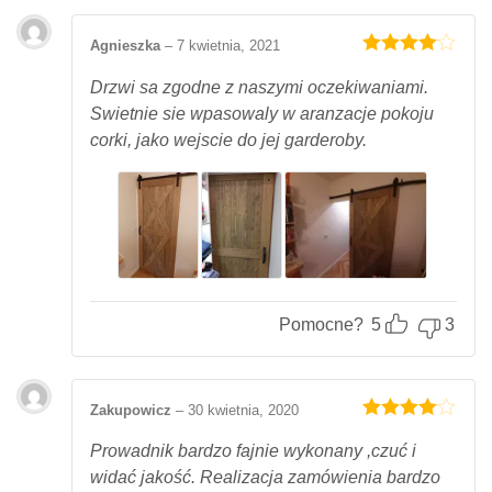
Agnieszka
–
7 kwietnia, 2021
Oceniony
4
na 5.
Drzwi sa zgodne z naszymi oczekiwaniami.
Swietnie sie wpasowaly w aranzacje pokoju
corki, jako wejscie do jej garderoby.
Pomocne?
5
3
Zakupowicz
–
30 kwietnia, 2020
Oceniony
4
na 5.
Prowadnik bardzo fajnie wykonany ,czuć i
widać jakość. Realizacja zamówienia bardzo