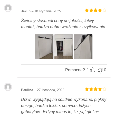
Jakub
–
18 stycznia, 2025
Oceniony
4
na 5.
Świetny stosunek ceny do jakości, łatwy
montaż, bardzo dobre wrażenia z użytkowania.
Pomocne?
1
0
Paulina
–
27 listopada, 2022
Oceniony
4
na 5.
Drzwi wyglądają na solidnie wykonane, piękny
design, bardzo lekkie, pomimo dużych
gabarytów. Jedyny minus to, że „są” głośne