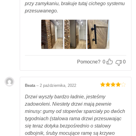
przy zamykaniu, brakuje tutaj cichego systemu
przesuwanego.
Pomocne?
0
0
Beata
–
2 października, 2022
Oceniony
4
na 5.
Drzwi wyszły bardzo ładnie, jesteśmy
zadowoleni. Niestety drzwi mają pewnie
minusy: gumy od stoperów sparciały po dwóch
tygodniach (stalowa rama drzwi przesuwając
się teraz dotyka bezpośrednio o stalowy
odbojnik, śruby mocujące ramę są krzywo