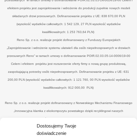
przesuwanych” w ramach umowy o dofinansowanie POIR.02.03.05-14/0024/18-00 Celem i
efektem projektu jest zaprojektowanie i wdrożenie do produkcji zupełnie nowych modeli
składanych drzwi przesuwnych. Dofinansowanie projektu z UE: 838 670,00 PLN
(wysokość wydatków całkowitych: 1 542 129, 27 PLN wysokość wydatków
kwalifikowalnych: 1 253 763,64 PLN)
Reno Sp. z o.o. realizuje projekt dofinansowany z Funduszy Europejskich
„Zaprojektowanie i wdrożenie systemu ułatwień dla osób niepełnosprawnych w drzwiach
przesuwnych Reno” w ramach umowy o dofinansowanie POIR.02.03.05-14-0006/19-00
Celem i efektem projektu jest rozszerzenie oferty firmy o nową grupę produktową,
zaspokajającą potrzeby osób niepełnosprawnych. Dofinansowanie projektu z UE: 631
200,00 PLN (wysokość wydatków całkowitych: 1 121 760, 00 PLN wysokość wydatków
kwalifikowalnych: 912 000,00 PLN)
Reno Sp. z o.o. realizuje projekt dofinansowany z Norweskiego Mechanizmu Finansowego
„Innowacyjna klamka z ekokompozytu powstałego dzięki recyklingowi naszych
poprodukcyjnych odpadów drzewnych’" w ramach umowy o dofinansowanie UWP-
Dostosujemy Twoje
NORW.19.01.04-14-0041/20-00. Celem i efektemjest uzyskanie nowego, konkurencyjnego
doświadczenie
produktu - eko-klamki, zredukowanie ilości drewnopochodnych odpadów przez wtórne ich