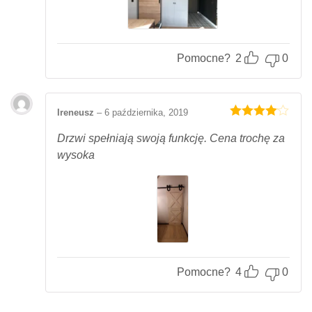
Pomocne?
2
0
Ireneusz
–
6 października, 2019
Oceniony
4
na 5.
Drzwi spełniają swoją funkcję. Cena trochę za
wysoka
Pomocne?
4
0