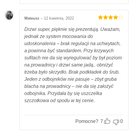
Mateusz
–
12 kwietnia, 2022
Oceniony
4
na 5.
Drzwi super, pięknie się prezentują. Uważam,
jednak że system mocowania do
udoskonalenia – brak regulacji na uchwytach,
a powinna być standardem. Przy krzywych
sufitach nie da się wyregulować by był poziom
na prowadnicy i drzwi same jadą.. obniżyć
trzeba było skrzydło. Brak podkładek do śrub.
Jeden z odbojników nie pasuje – zbyt gruba
blacha na prowadnicy – nie da się założyć
odbojnika. Przydała by się uszczelka
szczotkowa od spodu w tej cenie.
Pomocne?
7
0