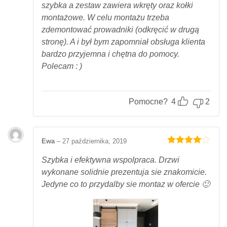
szybka a zestaw zawiera wkręty oraz kołki
montażowe. W celu montażu trzeba
zdemontować prowadniki (odkręcić w drugą
stronę). A i był bym zapomniał obsługa klienta
bardzo przyjemna i chętna do pomocy.
Polecam : )
Pomocne?
4
2
Ewa
–
27 października, 2019
Oceniony
4
na 5.
Szybka i efektywna wspolpraca. Drzwi
wykonane solidnie prezentuja sie znakomicie.
Jedyne co to przydalby sie montaz w ofercie 🙂