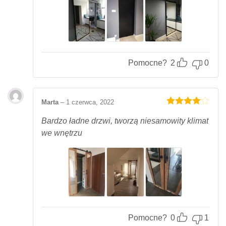
Pomocne?
2
0
Marta
–
1 czerwca, 2022
Oceniony
4
na 5.
Bardzo ładne drzwi, tworzą niesamowity klimat
we wnętrzu
Pomocne?
0
1