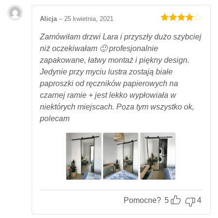
Alicja
–
25 kwietnia, 2021
Oceniony
4
na 5.
Zamówiłam drzwi Lara i przyszły dużo szybciej
niż oczekiwałam 🙂 profesjonalnie
zapakowane, łatwy montaż i piękny design.
Jedynie przy myciu lustra zostają białe
paproszki od ręczników papierowych na
czarnej ramie + jest lekko wypłowiała w
niektórych miejscach. Poza tym wszystko ok,
polecam
Pomocne?
5
4