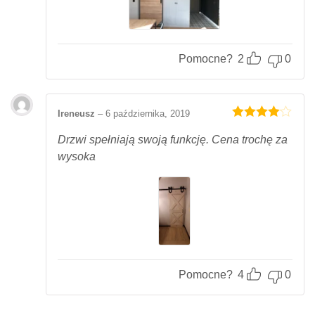
Pomocne?
2
0
Ireneusz
–
6 października, 2019
Oceniony
4
na 5.
Drzwi spełniają swoją funkcję. Cena trochę za
wysoka
Pomocne?
4
0