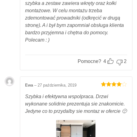
szybka a zestaw zawiera wkręty oraz kołki
montażowe. W celu montażu trzeba
zdemontować prowadniki (odkręcić w drugą
stronę). A i był bym zapomniał obsługa klienta
bardzo przyjemna i chętna do pomocy.
Polecam : )
Pomocne?
4
2
Ewa
–
27 października, 2019
Oceniony
4
na 5.
Szybka i efektywna wspolpraca. Drzwi
wykonane solidnie prezentuja sie znakomicie.
Jedyne co to przydalby sie montaz w ofercie 🙂