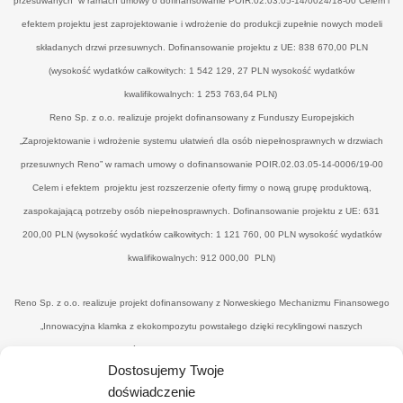
przesuwanych” w ramach umowy o dofinansowanie POIR.02.03.05-14/0024/18-00 Celem i
efektem projektu jest zaprojektowanie i wdrożenie do produkcji zupełnie nowych modeli
składanych drzwi przesuwnych. Dofinansowanie projektu z UE: 838 670,00 PLN
(wysokość wydatków całkowitych: 1 542 129, 27 PLN wysokość wydatków
kwalifikowalnych: 1 253 763,64 PLN)
Reno Sp. z o.o. realizuje projekt dofinansowany z Funduszy Europejskich
„Zaprojektowanie i wdrożenie systemu ułatwień dla osób niepełnosprawnych w drzwiach
przesuwnych Reno” w ramach umowy o dofinansowanie POIR.02.03.05-14-0006/19-00
Celem i efektem projektu jest rozszerzenie oferty firmy o nową grupę produktową,
zaspokajającą potrzeby osób niepełnosprawnych. Dofinansowanie projektu z UE: 631
200,00 PLN (wysokość wydatków całkowitych: 1 121 760, 00 PLN wysokość wydatków
kwalifikowalnych: 912 000,00 PLN)
Reno Sp. z o.o. realizuje projekt dofinansowany z Norweskiego Mechanizmu Finansowego
„Innowacyjna klamka z ekokompozytu powstałego dzięki recyklingowi naszych
poprodukcyjnych odpadów drzewnych’" w ramach umowy o dofinansowanie UWP-
Dostosujemy Twoje
NORW.19.01.04-14-0041/20-00. Celem i efektemjest uzyskanie nowego, konkurencyjnego
doświadczenie
produktu - eko-klamki, zredukowanie ilości drewnopochodnych odpadów przez wtórne ich