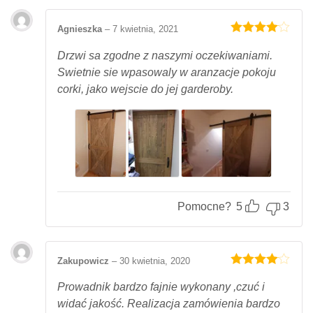
Agnieszka
–
7 kwietnia, 2021
Oceniony
4
na 5.
Drzwi sa zgodne z naszymi oczekiwaniami.
Swietnie sie wpasowaly w aranzacje pokoju
corki, jako wejscie do jej garderoby.
Pomocne?
5
3
Zakupowicz
–
30 kwietnia, 2020
Oceniony
4
na 5.
Prowadnik bardzo fajnie wykonany ,czuć i
widać jakość. Realizacja zamówienia bardzo