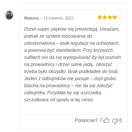
Mateusz
–
12 kwietnia, 2022
Oceniony
4
na 5.
Drzwi super, pięknie się prezentują. Uważam,
jednak że system mocowania do
udoskonalenia – brak regulacji na uchwytach,
a powinna być standardem. Przy krzywych
sufitach nie da się wyregulować by był poziom
na prowadnicy i drzwi same jadą.. obniżyć
trzeba było skrzydło. Brak podkładek do śrub.
Jeden z odbojników nie pasuje – zbyt gruba
blacha na prowadnicy – nie da się założyć
odbojnika. Przydała by się uszczelka
szczotkowa od spodu w tej cenie.
Pomocne?
7
0