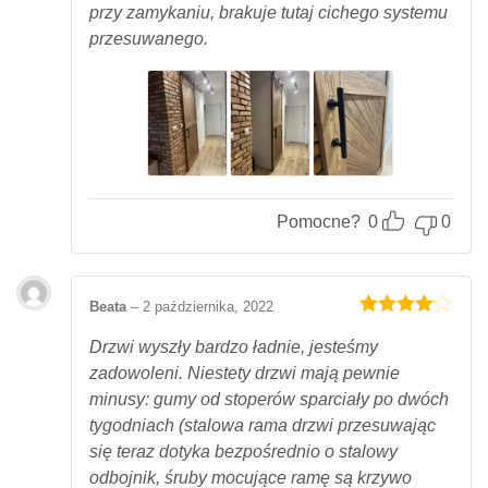
przy zamykaniu, brakuje tutaj cichego systemu
przesuwanego.
Pomocne?
0
0
Beata
–
2 października, 2022
Oceniony
4
na 5.
Drzwi wyszły bardzo ładnie, jesteśmy
zadowoleni. Niestety drzwi mają pewnie
minusy: gumy od stoperów sparciały po dwóch
tygodniach (stalowa rama drzwi przesuwając
się teraz dotyka bezpośrednio o stalowy
odbojnik, śruby mocujące ramę są krzywo