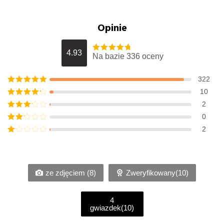
Opinie
4.93
Na bazie 336 oceny
Oceniony
4.9345238095238
na 5.
322
Oceniony
5
na
10
5.
Oceniony
4
2
na 5.
Oceniony
0
3
na 5.
Oceniony
2
2
na
Oceniony
5.
1
na
5.
ze zdjęciem (8)
Zweryfikowany(10)
4
gwiazdek(10)