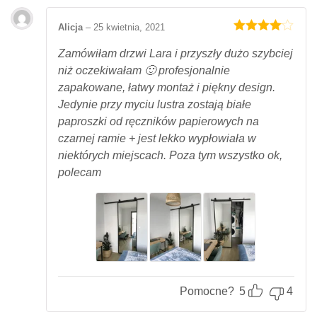
Alicja
–
25 kwietnia, 2021
Oceniony
4
na 5.
Zamówiłam drzwi Lara i przyszły dużo szybciej
niż oczekiwałam 🙂 profesjonalnie
zapakowane, łatwy montaż i piękny design.
Jedynie przy myciu lustra zostają białe
paproszki od ręczników papierowych na
czarnej ramie + jest lekko wypłowiała w
niektórych miejscach. Poza tym wszystko ok,
polecam
Pomocne?
5
4