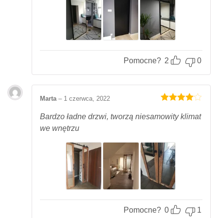
Pomocne?
2
0
Marta
–
1 czerwca, 2022
Oceniony
4
na 5.
Bardzo ładne drzwi, tworzą niesamowity klimat
we wnętrzu
Pomocne?
0
1