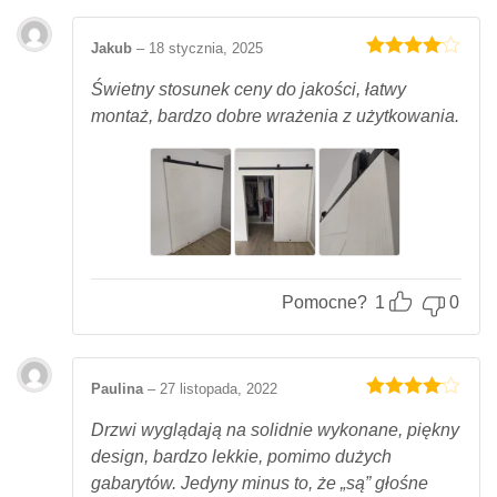
Jakub
–
18 stycznia, 2025
Oceniony
4
na 5.
Świetny stosunek ceny do jakości, łatwy
montaż, bardzo dobre wrażenia z użytkowania.
Pomocne?
1
0
Paulina
–
27 listopada, 2022
Oceniony
4
na 5.
Drzwi wyglądają na solidnie wykonane, piękny
design, bardzo lekkie, pomimo dużych
gabarytów. Jedyny minus to, że „są” głośne