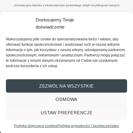
„Innowacyjna klamka z ekokompozytu powstałego dzięki recyklingowi naszych
poprodukcyjnych odpadów drzewnych’" w ramach umowy o dofinansowanie UWP-
Dostosujemy Twoje
NORW.19.01.04-14-0041/20-00. Celem i efektemjest uzyskanie nowego, konkurencyjnego
doświadczenie
produktu - eko-klamki, zredukowanie ilości drewnopochodnych odpadów przez wtórne ich
wykorzystanie (na potrzeby produkcyjne), uzyskanie materiału z udziałem ww. odpadów
Wykorzystujemy pliki cookie do spersonalizowania treści i reklam, aby
oraz spoiwa o minimalnym wpływie na środowisko, co zbliży firmę do osiągnięcia statusu
oferować funkcje społecznościowe i analizować ruch w naszej witrynie.
Informacje o tym, jak korzystasz z naszej witryny, udostępniamy partnerom
"zero-waste organisation”. Dofinansowanie projektu z UE: 374 101,00 PLN (wysokość
społecznościowym, reklamowym i analitycznym. Partnerzy mogą połączyć
wydatków całkowitych: 818 866, 10 PLN wysokość wydatków kwalifikowalnych: 689
te informacje z innymi danymi otrzymanymi od Ciebie lub uzyskanymi
podczas korzystania z ich usług.
820,00PLN)
ZEZWÓL NA WSZYSTKIE
ODMOWA
Copyright 2026 ©
Reno Sp. Z o.o.
Wszelkie prawa zastrzeżone.
USTAW PREFERENCJE
REGULAMIN
POLITYKA PRYWATNOŚCI
Skontaktuj się z nami
POLITYKA PLIKÓW COOKIES
Polityka dotycząca cookies
Polityka prywatności i bezpieczeństwo
OPEN