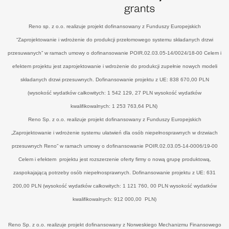
Reno sp. z o.o. realizuje projekt dofinansowany z Funduszy Europejskich
“Zaprojektowanie i wdrożenie do produkcji przełomowego systemu składanych drzwi
przesuwanych” w ramach umowy o dofinansowanie POIR.02.03.05-14/0024/18-00 Celem i
efektem projektu jest zaprojektowanie i wdrożenie do produkcji zupełnie nowych modeli
składanych drzwi przesuwnych. Dofinansowanie projektu z UE: 838 670,00 PLN
(wysokość wydatków całkowitych: 1 542 129, 27 PLN wysokość wydatków
kwalifikowalnych: 1 253 763,64 PLN)
Reno Sp. z o.o. realizuje projekt dofinansowany z Funduszy Europejskich
„Zaprojektowanie i wdrożenie systemu ułatwień dla osób niepełnosprawnych w drzwiach
przesuwnych Reno” w ramach umowy o dofinansowanie POIR.02.03.05-14-0006/19-00
Celem i efektem projektu jest rozszerzenie oferty firmy o nową grupę produktową,
zaspokajającą potrzeby osób niepełnosprawnych. Dofinansowanie projektu z UE: 631
200,00 PLN (wysokość wydatków całkowitych: 1 121 760, 00 PLN wysokość wydatków
kwalifikowalnych: 912 000,00 PLN)
Reno Sp. z o.o. realizuje projekt dofinansowany z Norweskiego Mechanizmu Finansowego