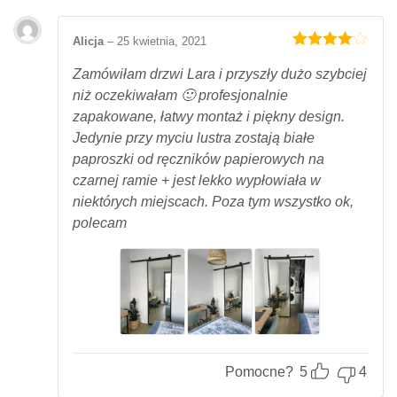
Alicja
–
25 kwietnia, 2021
Oceniony
4
na 5.
Zamówiłam drzwi Lara i przyszły dużo szybciej
niż oczekiwałam 🙂 profesjonalnie
zapakowane, łatwy montaż i piękny design.
Jedynie przy myciu lustra zostają białe
paproszki od ręczników papierowych na
czarnej ramie + jest lekko wypłowiała w
niektórych miejscach. Poza tym wszystko ok,
polecam
Pomocne?
5
4