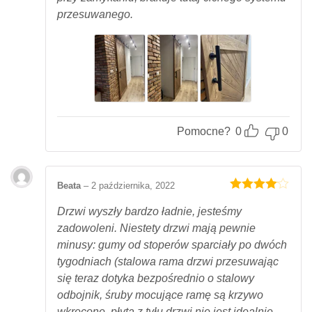
przesuwanego.
Pomocne?
0
0
Beata
–
2 października, 2022
Oceniony
4
na 5.
Drzwi wyszły bardzo ładnie, jesteśmy
zadowoleni. Niestety drzwi mają pewnie
minusy: gumy od stoperów sparciały po dwóch
tygodniach (stalowa rama drzwi przesuwając
się teraz dotyka bezpośrednio o stalowy
odbojnik, śruby mocujące ramę są krzywo
wkręcone, płyta z tyłu drzwi nie jest idealnie