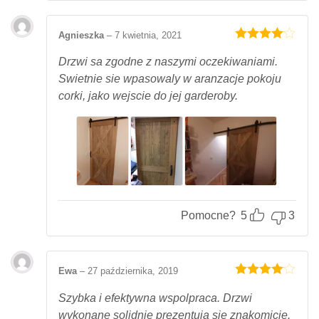
Agnieszka
–
7 kwietnia, 2021
Oceniony
4
na 5.
Drzwi sa zgodne z naszymi oczekiwaniami.
Swietnie sie wpasowaly w aranzacje pokoju
corki, jako wejscie do jej garderoby.
Pomocne?
5
3
Ewa
–
27 października, 2019
Oceniony
4
na 5.
Szybka i efektywna wspolpraca. Drzwi
wykonane solidnie prezentuja sie znakomicie.