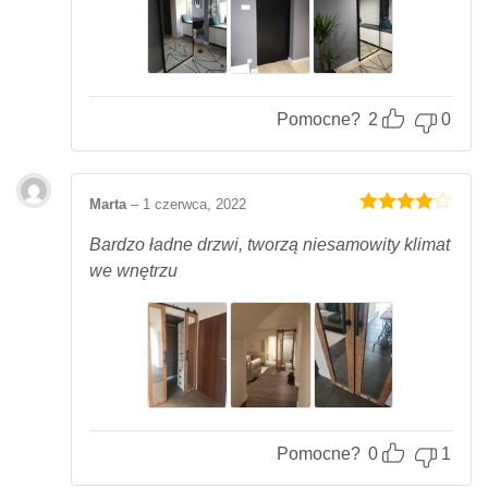
Pomocne?
2
0
Marta
–
1 czerwca, 2022
Oceniony
4
na 5.
Bardzo ładne drzwi, tworzą niesamowity klimat
we wnętrzu
Pomocne?
0
1