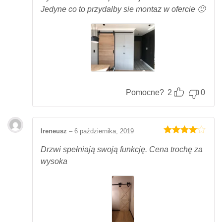
Jedyne co to przydalby sie montaz w ofercie 🙂
Pomocne?
2
0
Ireneusz
–
6 października, 2019
Oceniony
4
na 5.
Drzwi spełniają swoją funkcję. Cena trochę za
wysoka