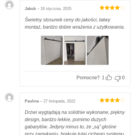
Jakub
–
18 stycznia, 2025
Oceniony
4
na 5.
Świetny stosunek ceny do jakości, łatwy
montaż, bardzo dobre wrażenia z użytkowania.
Pomocne?
1
0
Paulina
–
27 listopada, 2022
Oceniony
4
na 5.
Drzwi wyglądają na solidnie wykonane, piękny
design, bardzo lekkie, pomimo dużych
gabarytów. Jedyny minus to, że „są” głośne
przy zamykaniu, brakuje tutaj cichego systemu