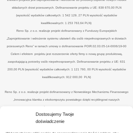
składanych drzwi przesuwnych. Dofinansowanie projektu z UE: 838 670,00 PLN
(wysokość wydatków całkowitych: 1 542 129, 27 PLN wysokość wydatków
kwalifikowalnych: 1 253 763,64 PLN)
Reno Sp. z o.o. realizuje projekt dofinansowany z Funduszy Europejskich
„Zaprojektowanie i wdrożenie systemu ułatwień dla osób niepełnosprawnych w drzwiach
przesuwnych Reno” w ramach umowy o dofinansowanie POIR.02.03.05-14-0006/19-00
Celem i efektem projektu jest rozszerzenie oferty firmy o nową grupę produktową,
zaspokajającą potrzeby osób niepełnosprawnych. Dofinansowanie projektu z UE: 631
200,00 PLN (wysokość wydatków całkowitych: 1 121 760, 00 PLN wysokość wydatków
kwalifikowalnych: 912 000,00 PLN)
Reno Sp. z o.o. realizuje projekt dofinansowany z Norweskiego Mechanizmu Finansowego
„Innowacyjna klamka z ekokompozytu powstałego dzięki recyklingowi naszych
poprodukcyjnych odpadów drzewnych’" w ramach umowy o dofinansowanie UWP-
Dostosujemy Twoje
NORW.19.01.04-14-0041/20-00. Celem i efektemjest uzyskanie nowego, konkurencyjnego
doświadczenie
produktu - eko-klamki, zredukowanie ilości drewnopochodnych odpadów przez wtórne ich
wykorzystanie (na potrzeby produkcyjne), uzyskanie materiału z udziałem ww. odpadów