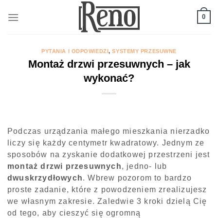
Skip
to
0
content
PYTANIA I ODPOWIEDZI
,
SYSTEMY PRZESUWNE
Montaż drzwi przesuwnych – jak
wykonać?
Podczas urządzania małego mieszkania nierzadko
liczy się każdy centymetr kwadratowy. Jednym ze
sposobów na zyskanie dodatkowej przestrzeni jest
montaż drzwi przesuwnych
, jedno- lub
dwuskrzydłowych
. Wbrew pozorom to bardzo
proste zadanie, które z powodzeniem zrealizujesz
we własnym zakresie. Zaledwie 3 kroki dzielą Cię
od tego, aby cieszyć się ogromną