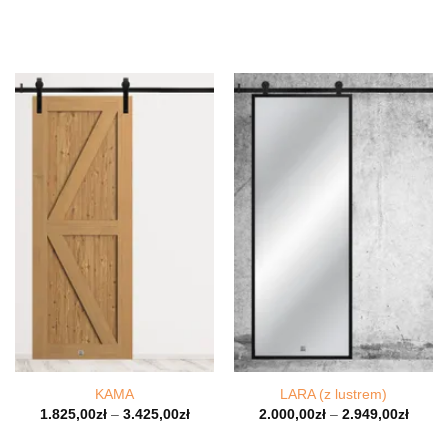
KAMA
LARA (z lustrem)
1.825,00
zł
–
3.425,00
zł
2.000,00
zł
–
2.949,00
zł