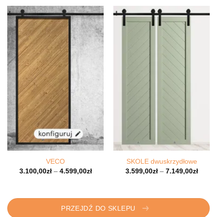
VECO
SKOLE dwuskrzydłowe
3.100,00
zł
–
4.599,00
zł
3.599,00
zł
–
7.149,00
zł
PRZEJDŹ DO SKLEPU