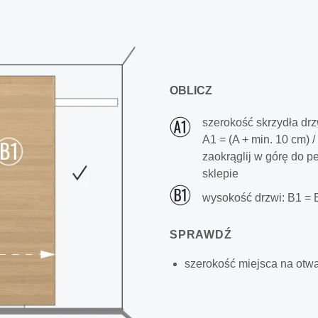
OBLICZ
szerokość skrzydła drz
A1 = (A + min. 10 cm) /
zaokrąglij w górę do p
sklepie
wysokość drzwi: B1 = 
SPRAWDŹ
szerokość miejsca na otwa