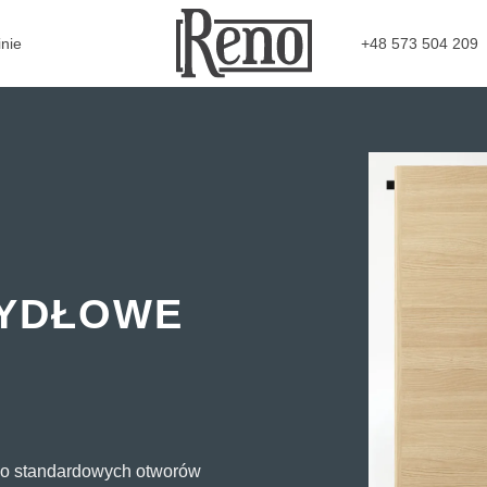
+48 573 504 209
nie
ZYDŁOWE
do standardowych otworów