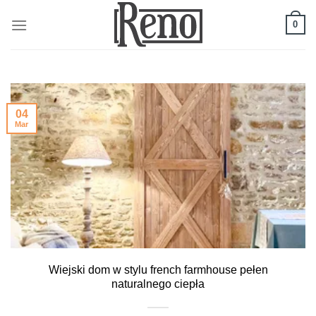
Skip
to
0
content
04
Mar
Wiejski dom w stylu french farmhouse pełen
naturalnego ciepła