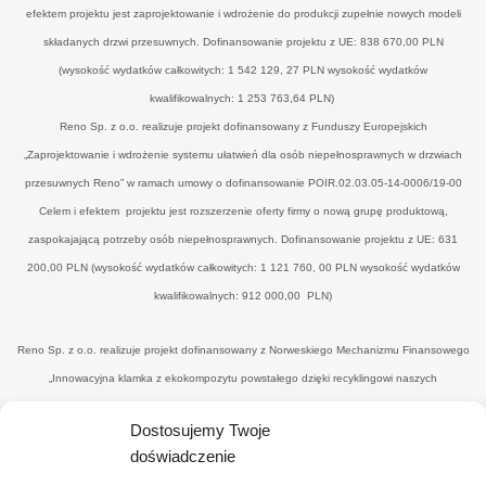
efektem projektu jest zaprojektowanie i wdrożenie do produkcji zupełnie nowych modeli
składanych drzwi przesuwnych. Dofinansowanie projektu z UE: 838 670,00 PLN
(wysokość wydatków całkowitych: 1 542 129, 27 PLN wysokość wydatków
kwalifikowalnych: 1 253 763,64 PLN)
Reno Sp. z o.o. realizuje projekt dofinansowany z Funduszy Europejskich
„Zaprojektowanie i wdrożenie systemu ułatwień dla osób niepełnosprawnych w drzwiach
przesuwnych Reno” w ramach umowy o dofinansowanie POIR.02.03.05-14-0006/19-00
Celem i efektem projektu jest rozszerzenie oferty firmy o nową grupę produktową,
zaspokajającą potrzeby osób niepełnosprawnych. Dofinansowanie projektu z UE: 631
200,00 PLN (wysokość wydatków całkowitych: 1 121 760, 00 PLN wysokość wydatków
kwalifikowalnych: 912 000,00 PLN)
Reno Sp. z o.o. realizuje projekt dofinansowany z Norweskiego Mechanizmu Finansowego
„Innowacyjna klamka z ekokompozytu powstałego dzięki recyklingowi naszych
poprodukcyjnych odpadów drzewnych’" w ramach umowy o dofinansowanie UWP-
Dostosujemy Twoje
NORW.19.01.04-14-0041/20-00. Celem i efektemjest uzyskanie nowego, konkurencyjnego
doświadczenie
produktu - eko-klamki, zredukowanie ilości drewnopochodnych odpadów przez wtórne ich