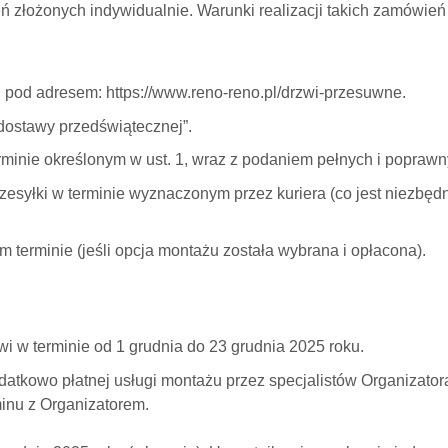
 złożonych indywidualnie. Warunki realizacji takich zamówień 
pod adresem: https://www.reno-reno.pl/drzwi-przesuwne.
dostawy przedświątecznej”.
rminie określonym w ust. 1, wraz z podaniem pełnych i popraw
esyłki w terminie wyznaczonym przez kuriera (co jest niezbę
erminie (jeśli opcja montażu została wybrana i opłacona).
 w terminie od 1 grudnia do 23 grudnia 2025 roku.
atkowo płatnej usługi montażu przez specjalistów Organizatora
minu z Organizatorem.