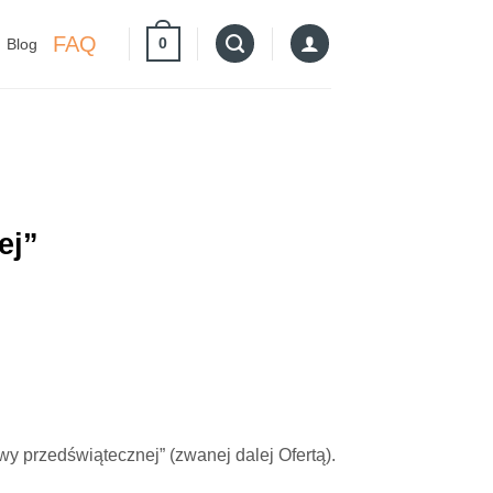
FAQ
0
Blog
ej”
y przedświątecznej” (zwanej dalej Ofertą).