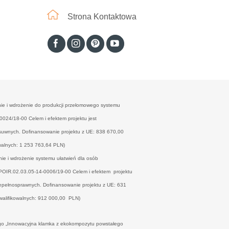
Strona Kontaktowa
nie i wdrożenie do produkcji przełomowego systemu
24/18-00 Celem i efektem projektu jest
esuwnych. Dofinansowanie projektu z UE: 838 670,00
walnych: 1 253 763,64 PLN)
nie i wdrożenie systemu ułatwień dla osób
OIR.02.03.05-14-0006/19-00 Celem i efektem projektu
niepełnosprawnych. Dofinansowanie projektu z UE: 631
walifikowalnych: 912 000,00 PLN)
ego „Innowacyjna klamka z ekokompozytu powstałego