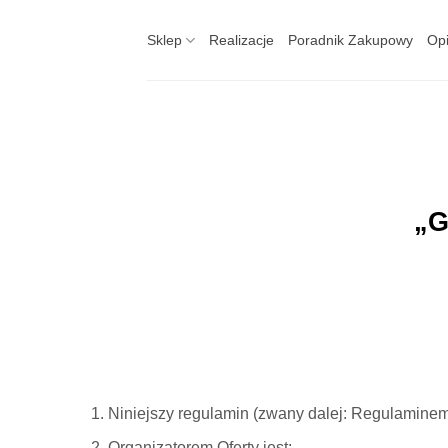
Skip
to
Sklep
Realizacje
Poradnik Zakupowy
Opi
content
„G
Niniejszy regulamin (zwany dalej: Regulaminem)
Organizatorem Oferty jest: