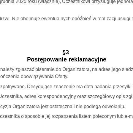
grudnia 2025 roku (włącznie), Uczestnikowi przysługuje jedn
rzwi. Nie obejmuje ewentualnych opóźnień w realizacji usługi 
§3
Postępowanie reklamacyjne
y należy zgłaszać pisemnie do Organizatora, na adres jego si
akończenia obowiązywania Oferty.
ozpatrywane. Decydujące znaczenie ma data nadania przesyłki 
czestnika, adres korespondencyjny oraz szczegółowy opis zgła
yzja Organizatora jest ostateczna i nie podlega odwołaniu.
zestnika o sposobie jej rozpatrzenia listem poleconym lub e-ma