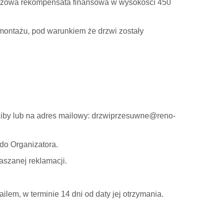
orazowa rekompensata finansowa w wysokości 450
montażu, pod warunkiem że drzwi zostały
edziby lub na adres mailowy: drzwiprzesuwne@reno-
do Organizatora.
szanej reklamacji.
ilem, w terminie 14 dni od daty jej otrzymania.