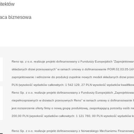
itektów
aca biznesowa
Reno sp. z o.o. realizuje projekt dofinansowany z Funduszy Europejskich “Zaprojektowa
składanych drzwi przesuwanych” w ramach umowy o dofinansowanie POIR.02.03.05-14/00
zaprojektowanie i wdrożenie do produkcji zupełnie nowych modeli składanych drzwi prz
PLN (wysokość wydatków całkowitych: 1 542 129, 27 PLN wysokość wydatków kwalifiko
Reno Sp. z o.o. realizuje projekt dofinansowany z Funduszy Europejskich „Zaprojektowa
niepełnosprawnych w drzwiach przesuwnych Reno” w ramach umowy o dofinansowanie P
jest rozszerzenie oferty firmy o nową grupę produktową, zaspokajającą potrzeby osób 
200,00 PLN (wysokość wydatków całkowitych: 1 121 760, 00 PLN wysokość wydatków k
Reno Sp. z o.o. realizuje projekt dofinansowany z Norweskiego Mechanizmu Finansow