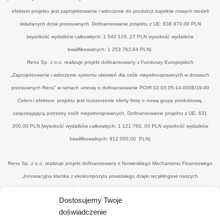
efektem projektu jest zaprojektowanie i wdrożenie do produkcji zupełnie nowych modeli
składanych drzwi przesuwnych. Dofinansowanie projektu z UE: 838 670,00 PLN
(wysokość wydatków całkowitych: 1 542 129, 27 PLN wysokość wydatków
kwalifikowalnych: 1 253 763,64 PLN)
Reno Sp. z o.o. realizuje projekt dofinansowany z Funduszy Europejskich
„Zaprojektowanie i wdrożenie systemu ułatwień dla osób niepełnosprawnych w drzwiach
przesuwnych Reno” w ramach umowy o dofinansowanie POIR.02.03.05-14-0006/19-00
Celem i efektem projektu jest rozszerzenie oferty firmy o nową grupę produktową,
zaspokajającą potrzeby osób niepełnosprawnych. Dofinansowanie projektu z UE: 631
200,00 PLN (wysokość wydatków całkowitych: 1 121 760, 00 PLN wysokość wydatków
kwalifikowalnych: 912 000,00 PLN)
Reno Sp. z o.o. realizuje projekt dofinansowany z Norweskiego Mechanizmu Finansowego
„Innowacyjna klamka z ekokompozytu powstałego dzięki recyklingowi naszych
poprodukcyjnych odpadów drzewnych’" w ramach umowy o dofinansowanie UWP-
Dostosujemy Twoje
NORW.19.01.04-14-0041/20-00. Celem i efektemjest uzyskanie nowego, konkurencyjnego
doświadczenie
produktu - eko-klamki, zredukowanie ilości drewnopochodnych odpadów przez wtórne ich