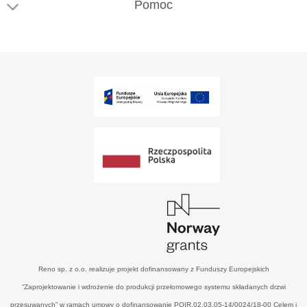
Pomoc
Reno sp. z o.o. realizuje projekt dofinansowany z Funduszy Europejskich
“Zaprojektowanie i wdrożenie do produkcji przełomowego systemu składanych drzwi
przesuwanych” w ramach umowy o dofinansowanie POIR.02.03.05-14/0024/18-00 Celem i