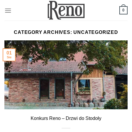
Skip
to
0
content
CATEGORY ARCHIVES:
UNCATEGORIZED
01
Sie
Konkurs Reno – Drzwi do Stodoły