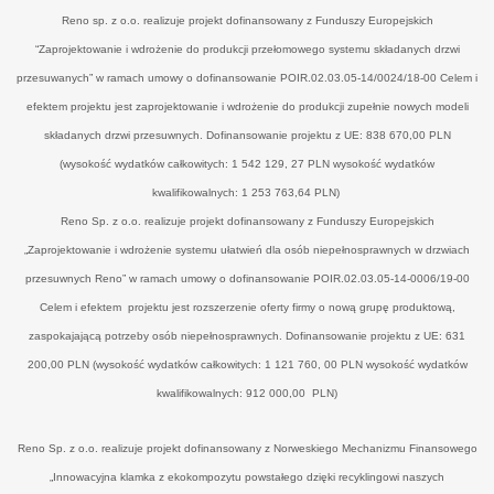
Reno sp. z o.o. realizuje projekt dofinansowany z Funduszy Europejskich
“Zaprojektowanie i wdrożenie do produkcji przełomowego systemu składanych drzwi
przesuwanych” w ramach umowy o dofinansowanie POIR.02.03.05-14/0024/18-00 Celem i
efektem projektu jest zaprojektowanie i wdrożenie do produkcji zupełnie nowych modeli
składanych drzwi przesuwnych. Dofinansowanie projektu z UE: 838 670,00 PLN
(wysokość wydatków całkowitych: 1 542 129, 27 PLN wysokość wydatków
kwalifikowalnych: 1 253 763,64 PLN)
Reno Sp. z o.o. realizuje projekt dofinansowany z Funduszy Europejskich
„Zaprojektowanie i wdrożenie systemu ułatwień dla osób niepełnosprawnych w drzwiach
przesuwnych Reno” w ramach umowy o dofinansowanie POIR.02.03.05-14-0006/19-00
Celem i efektem projektu jest rozszerzenie oferty firmy o nową grupę produktową,
zaspokajającą potrzeby osób niepełnosprawnych. Dofinansowanie projektu z UE: 631
200,00 PLN (wysokość wydatków całkowitych: 1 121 760, 00 PLN wysokość wydatków
kwalifikowalnych: 912 000,00 PLN)
Reno Sp. z o.o. realizuje projekt dofinansowany z Norweskiego Mechanizmu Finansowego
„Innowacyjna klamka z ekokompozytu powstałego dzięki recyklingowi naszych