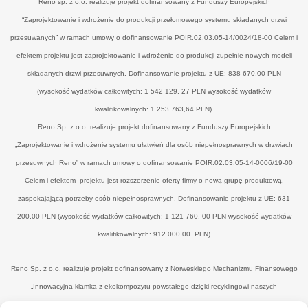
Reno sp. z o.o. realizuje projekt dofinansowany z Funduszy Europejskich
“Zaprojektowanie i wdrożenie do produkcji przełomowego systemu składanych drzwi
przesuwanych” w ramach umowy o dofinansowanie POIR.02.03.05-14/0024/18-00 Celem i
efektem projektu jest zaprojektowanie i wdrożenie do produkcji zupełnie nowych modeli
składanych drzwi przesuwnych. Dofinansowanie projektu z UE: 838 670,00 PLN
(wysokość wydatków całkowitych: 1 542 129, 27 PLN wysokość wydatków
kwalifikowalnych: 1 253 763,64 PLN)
Reno Sp. z o.o. realizuje projekt dofinansowany z Funduszy Europejskich
„Zaprojektowanie i wdrożenie systemu ułatwień dla osób niepełnosprawnych w drzwiach
przesuwnych Reno” w ramach umowy o dofinansowanie POIR.02.03.05-14-0006/19-00
Celem i efektem projektu jest rozszerzenie oferty firmy o nową grupę produktową,
zaspokajającą potrzeby osób niepełnosprawnych. Dofinansowanie projektu z UE: 631
200,00 PLN (wysokość wydatków całkowitych: 1 121 760, 00 PLN wysokość wydatków
kwalifikowalnych: 912 000,00 PLN)
Reno Sp. z o.o. realizuje projekt dofinansowany z Norweskiego Mechanizmu Finansowego
„Innowacyjna klamka z ekokompozytu powstałego dzięki recyklingowi naszych
poprodukcyjnych odpadów drzewnych’" w ramach umowy o dofinansowanie UWP-