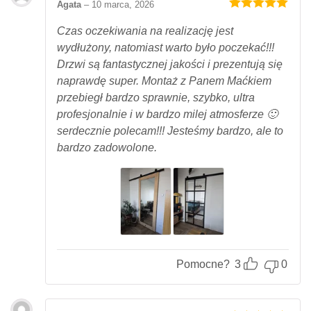
Agata
–
10 marca, 2026
Oceniony
5
na 5.
Czas oczekiwania na realizację jest
wydłużony, natomiast warto było poczekać!!!
Drzwi są fantastycznej jakości i prezentują się
naprawdę super. Montaż z Panem Maćkiem
przebiegł bardzo sprawnie, szybko, ultra
profesjonalnie i w bardzo milej atmosferze 🙂
serdecznie polecam!!! Jesteśmy bardzo, ale to
bardzo zadowolone.
Pomocne?
3
0