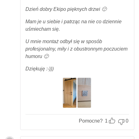
Oceniony
5
na 5.
Dzień dobry Ekipo pięknych drzwi 🙂
Mam je u siebie i patrząc na nie co dziennie
uśmiecham się.
U mnie montaż odbył się w sposób
profesjonalny, miły i z obustronnym poczuciem
humoru 🙂
Dziękuję :-)))
Pomocne?
1
0