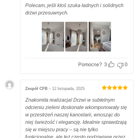
Polecam, jeśli ktoś szuka ładnych i solidnych
drzwi przesuwnych.
Pomocne?
3
0
Zespół CFB
–
12 listopada, 2025
Oceniony
5
na 5.
Znakomita realizacja! Drzwi w subtelnym
odcieniu zieleni doskonale wkomponowały się
w przestrzeń naszej kancelarii, wnosząc do
niej świeżość i elegancję. Idealnie sprawdzają
się w miejscu pracy – są nie tylko
funkcjonalne, ale też często podziwiane przez