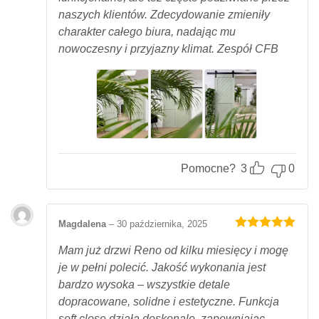
naszych klientów. Zdecydowanie zmieniły
charakter całego biura, nadając mu
nowoczesny i przyjazny klimat. Zespół CFB
Pomocne?
3
0
Magdalena
–
30 października, 2025
Oceniony
5
na 5.
Mam już drzwi Reno od kilku miesięcy i mogę
je w pełni polecić. Jakość wykonania jest
bardzo wysoka – wszystkie detale
dopracowane, solidne i estetyczne. Funkcja
soft close działa doskonale, zapewniając