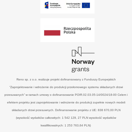
Reno sp. z o.o. realizuje projekt dofinansowany z Funduszy Europejskich
“Zaprojektowanie i wdrożenie do produkcji przełomowego systemu składanych drzwi
przesuwanych” w ramach umowy o dofinansowanie POIR.02.03.05-14/0024/18-00 Celem i
efektem projektu jest zaprojektowanie i wdrożenie do produkcji zupełnie nowych modeli
składanych drzwi przesuwnych. Dofinansowanie projektu z UE: 838 670,00 PLN
(wysokość wydatków całkowitych: 1 542 129, 27 PLN wysokość wydatków
kwalifikowalnych: 1 253 763,64 PLN)