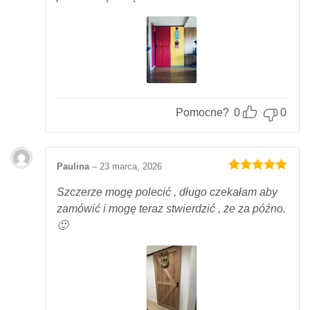
Pomocne?
0
0
Paulina
–
23 marca, 2026
Oceniony
5
na 5.
Szczerze mogę polecić , długo czekałam aby
zamówić i mogę teraz stwierdzić , że za późno.
🙂