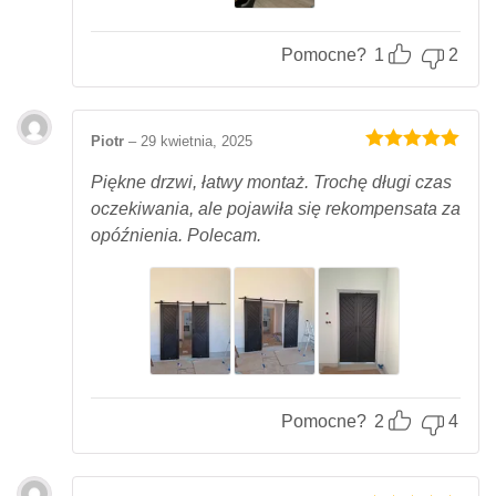
Pomocne?
1
2
Piotr
–
29 kwietnia, 2025
Oceniony
5
na 5.
Piękne drzwi, łatwy montaż. Trochę długi czas
oczekiwania, ale pojawiła się rekompensata za
opóźnienia. Polecam.
Pomocne?
2
4