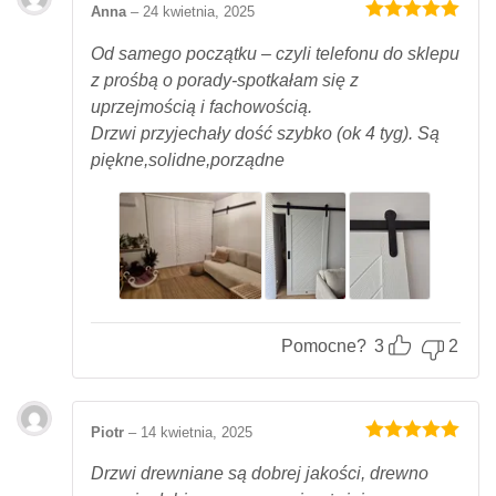
Anna
–
24 kwietnia, 2025
Oceniony
5
na 5.
Od samego początku – czyli telefonu do sklepu
z prośbą o porady-spotkałam się z
uprzejmością i fachowością.
Drzwi przyjechały dość szybko (ok 4 tyg). Są
piękne,solidne,porządne
Pomocne?
3
2
Piotr
–
14 kwietnia, 2025
Oceniony
5
na 5.
Drzwi drewniane są dobrej jakości, drewno