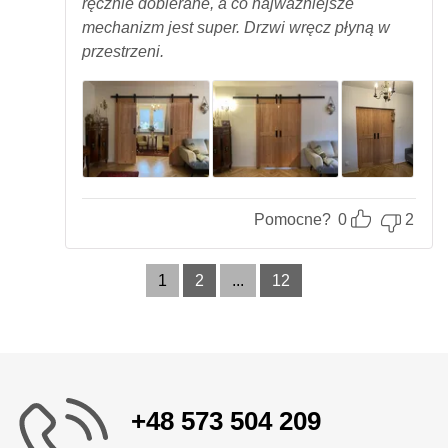
ręcznie dobierane, a co najważniejsze
mechanizm jest super. Drzwi wręcz płyną w
przestrzeni.
Pomocne?
0
2
1
2
...
12
+48 573 504 209