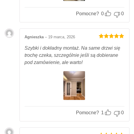
Pomocne?
0
0
Agnieszka
–
19 marca, 2026
Oceniony
5
na 5.
Szybki i dokładny montaż. Na same drzwi się
trochę czeka, szczególnie jeśli są dobierane
pod zamówienie, ale warto!
Pomocne?
1
0