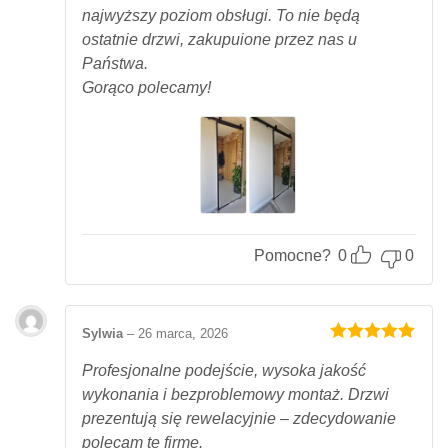
najwyższy poziom obsługi. To nie będą
ostatnie drzwi, zakupuione przez nas u
Państwa.
Gorąco polecamy!
Pomocne?
0
0
Sylwia
–
26 marca, 2026
Oceniony
5
na 5.
Profesjonalne podejście, wysoka jakość
wykonania i bezproblemowy montaż. Drzwi
prezentują się rewelacyjnie – zdecydowanie
polecam tę firmę.