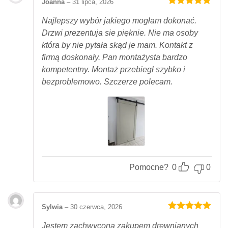
Joanna
–
31 lipca, 2026
Oceniony
5
na 5.
Najlepszy wybór jakiego mogłam dokonać.
Drzwi prezentuja sie pięknie. Nie ma osoby
która by nie pytała skąd je mam. Kontakt z
firmą doskonały. Pan montażysta bardzo
kompetentny. Montaż przebiegł szybko i
bezproblemowo. Szczerze polecam.
Pomocne?
0
0
Sylwia
–
30 czerwca, 2026
Oceniony
5
na 5.
Jestem zachwycona zakupem drewnianych