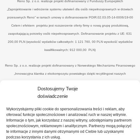
Reno Sp. z o.o. realizuje projekt dofinansowany z Funduszy Europejskich
„Zaprojektowanie i wdrożenie systemu ułatwień dla osób niepełnosprawnych w drzwiach
przesuwnych Reno” w ramach umowy o dofinansowanie POIR.02.03.05-14-0006/19-00
Celem i efektem projektu jest rozszerzenie oferty firmy o nową grupę produktową,
zaspokajającą potrzeby osób niepełnosprawnych. Dofinansowanie projektu z UE: 631
200,00 PLN (wysokość wydatków całkowitych: 1 121 760, 00 PLN wysokość wydatków
kwalifikowalnych: 912 000,00 PLN)
Reno Sp. z o.o. realizuje projekt dofinansowany z Norweskiego Mechanizmu Finansowego
„Innowacyjna klamka z ekokompozytu powstałego dzięki recyklingowi naszych
poprodukcyjnych odpadów drzewnych’" w ramach umowy o dofinansowanie UWP-
Dostosujemy Twoje
NORW.19.01.04-14-0041/20-00. Celem i efektemjest uzyskanie nowego, konkurencyjnego
doświadczenie
produktu - eko-klamki, zredukowanie ilości drewnopochodnych odpadów przez wtórne ich
wykorzystanie (na potrzeby produkcyjne), uzyskanie materiału z udziałem ww. odpadów
Wykorzystujemy pliki cookie do spersonalizowania treści i reklam, aby
oraz spoiwa o minimalnym wpływie na środowisko, co zbliży firmę do osiągnięcia statusu
oferować funkcje społecznościowe i analizować ruch w naszej witrynie.
Informacje o tym, jak korzystasz z naszej witryny, udostępniamy partnerom
"zero-waste organisation”. Dofinansowanie projektu z UE: 374 101,00 PLN (wysokość
społecznościowym, reklamowym i analitycznym. Partnerzy mogą połączyć
wydatków całkowitych: 818 866, 10 PLN wysokość wydatków kwalifikowalnych: 689
te informacje z innymi danymi otrzymanymi od Ciebie lub uzyskanymi
podczas korzystania z ich usług.
820,00PLN)