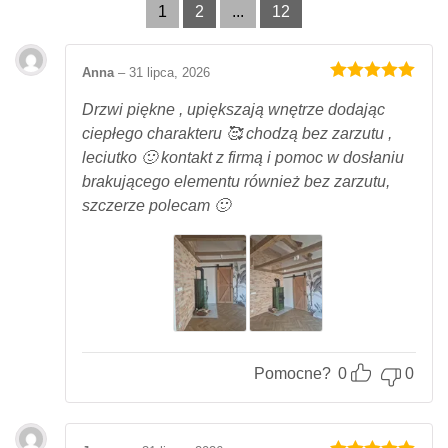
1
2
...
12
Anna
–
31 lipca, 2026
Oceniony
5
na 5.
Drzwi piękne , upiększają wnętrze dodając
ciepłego charakteru 🥰 chodzą bez zarzutu ,
leciutko 🙂 kontakt z firmą i pomoc w dosłaniu
brakującego elementu również bez zarzutu,
szczerze polecam 🙂
Pomocne?
0
0