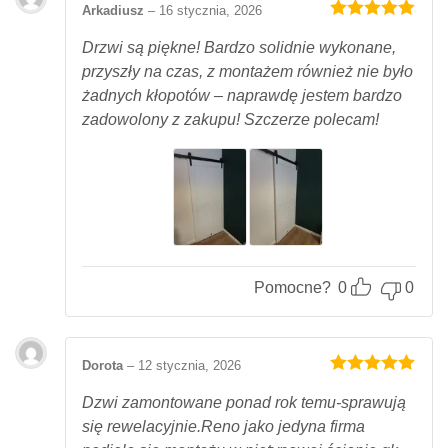
Arkadiusz
–
16 stycznia, 2026
Oceniony
5
na 5.
Drzwi są piękne! Bardzo solidnie wykonane,
przyszły na czas, z montażem również nie było
żadnych kłopotów – naprawdę jestem bardzo
zadowolony z zakupu! Szczerze polecam!
Pomocne?
0
0
Dorota
–
12 stycznia, 2026
Oceniony
5
na 5.
Dzwi zamontowane ponad rok temu-sprawują
się rewelacyjnie.Reno jako jedyna firma