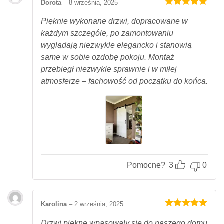
Dorota
–
8 września, 2025
Oceniony
5
na 5.
Pięknie wykonane drzwi, dopracowane w
każdym szczególe, po zamontowaniu
wyglądają niezwykle elegancko i stanowią
same w sobie ozdobę pokoju. Montaż
przebiegł niezwykle sprawnie i w miłej
atmosferze – fachowość od początku do końca.
Pomocne?
3
0
Karolina
–
2 września, 2025
Oceniony
5
na 5.
Drzwi piękne.wpasowaly się do naszego domu