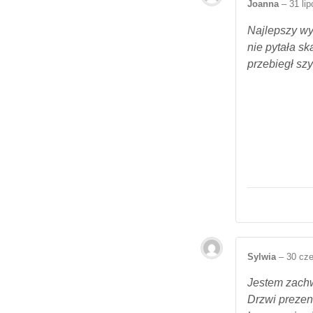
Joanna
–
31 li
Najlepszy wy
nie pytała s
przebiegł sz
Sylwia
–
30 cz
Jestem zachw
Drzwi prezen