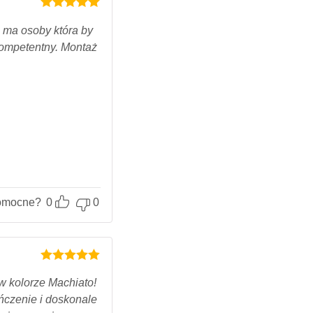
Oceniony
5
na 5.
 ma osoby która by
kompetentny. Montaż
omocne?
0
0
Oceniony
5
na 5.
w kolorze Machiato!
ńczenie i doskonale