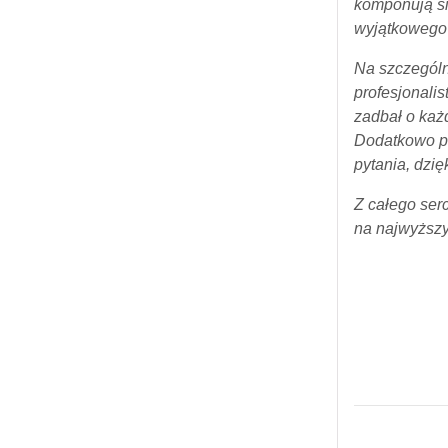
komponują si
wyjątkowego 
Na szczególn
profesjonali
zadbał o każ
Dodatkowo pa
pytania, dzię
Z całego ser
na najwyższy