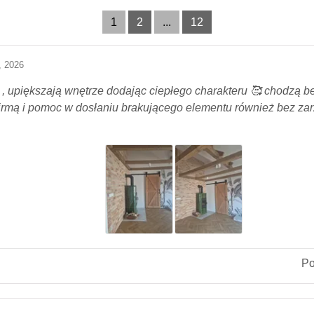
1
2
...
12
, 2026
, upiększają wnętrze dodając ciepłego charakteru 🥰 chodzą bez
 firmą i pomoc w dosłaniu brakującego elementu również bez zar
P