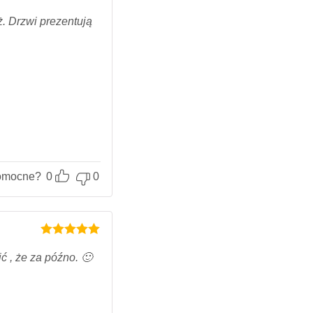
Oceniony
5
na 5.
. Drzwi prezentują
omocne?
0
0
Oceniony
5
na 5.
ć , że za późno. 🙂