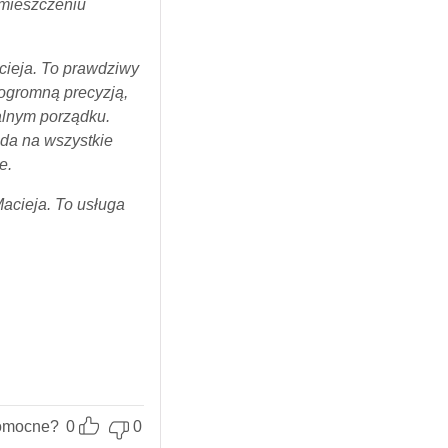
omieszczeniu
ieja. To prawdziwy
 ogromną precyzją,
alnym porządku.
ada na wszystkie
e.
acieja. To usługa
omocne?
0
0