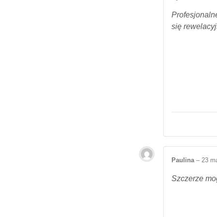
Profesjonaln
się rewelacy
Paulina
–
23 m
Szczerze mog