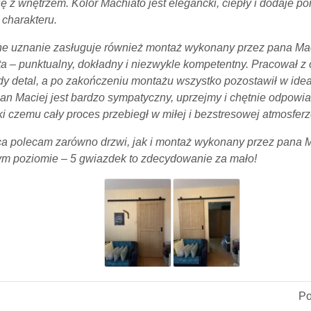
ę z wnętrzem. Kolor Machiato jest elegancki, ciepły i dodaje p
charakteru.
e uznanie zasługuje również montaż wykonany przez pana Mac
sta – punktualny, dokładny i niezwykle kompetentny. Pracował z
dy detal, a po zakończeniu montażu wszystko pozostawił w ide
n Maciej jest bardzo sympatyczny, uprzejmy i chętnie odpowi
ki czemu cały proces przebiegł w miłej i bezstresowej atmosferz
ca polecam zarówno drzwi, jak i montaż wykonany przez pana M
m poziomie – 5 gwiazdek to zdecydowanie za mało!
P