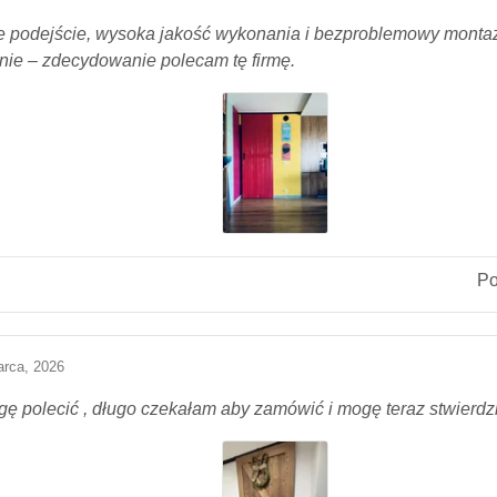
e podejście, wysoka jakość wykonania i bezproblemowy montaż
jnie – zdecydowanie polecam tę firmę.
P
arca, 2026
ę polecić , długo czekałam aby zamówić i mogę teraz stwierdzi