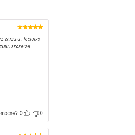
Oceniony
5
na 5.
 zarzutu , leciutko
zutu, szczerze
omocne?
0
0