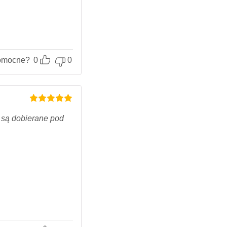
omocne?
0
0
Oceniony
5
na 5.
i są dobierane pod