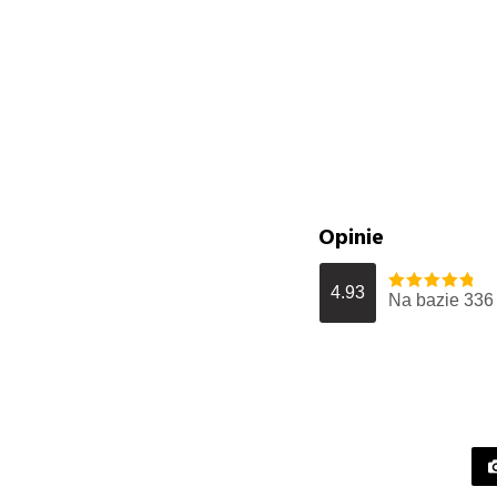
Opinie
4.93
Na bazie 336
Oceniony
4.934523809523
na 5.