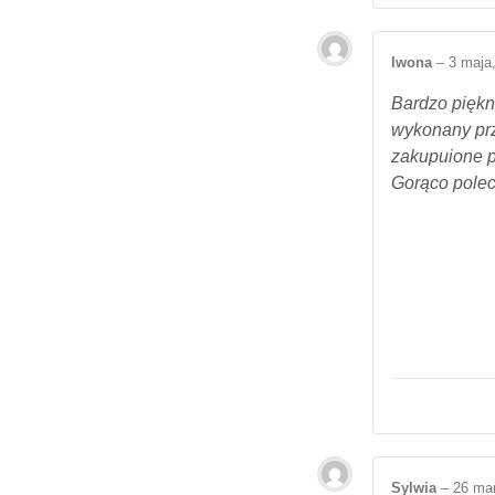
Iwona
–
3 maja
Bardzo piękn
wykonany prz
zakupuione p
Gorąco pole
Sylwia
–
26 ma