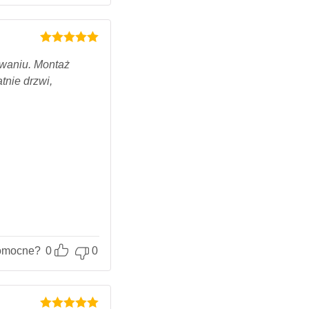
Oceniony
5
na 5.
owaniu. Montaż
tnie drzwi,
omocne?
0
0