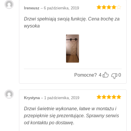
Ireneusz
–
6 października, 2019
Oceniony
4
na 5.
Drzwi spełniają swoją funkcję. Cena trochę za
wysoka
Pomocne?
4
0
Krystyna
–
1 października, 2019
Oceniony
5
na 5.
Drzwi świetnie wykonane, łatwe w montażu i
przepięknie się prezentujące. Sprawny serwis
od kontaktu po dostawę.