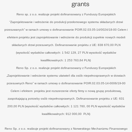
Reno sp. z o.o. realizuje projekt dofinansowany z Funduszy Europejskich
“Zaprojektowanie i wdrożenie do produkcji przełomowego systemu składanych drzwi
przesuwanych” w ramach umowy o dofinansowanie POIR.02.03.05-14/0024/18-00 Celem i
efektem projektu jest zaprojektowanie i wdrożenie do produkcji zupełnie nowych modeli
składanych drzwi przesuwnych. Dofinansowanie projektu z UE: 838 670,00 PLN
(wysokość wydatków całkowitych: 1 542 129, 27 PLN wysokość wydatków
kwalifikowalnych: 1 253 763,64 PLN)
Reno Sp. z o.o. realizuje projekt dofinansowany z Funduszy Europejskich
„Zaprojektowanie i wdrożenie systemu ułatwień dla osób niepełnosprawnych w drzwiach
przesuwnych Reno” w ramach umowy o dofinansowanie POIR.02.03.05-14-0006/19-00
Celem i efektem projektu jest rozszerzenie oferty firmy o nową grupę produktową,
zaspokajającą potrzeby osób niepełnosprawnych. Dofinansowanie projektu z UE: 631
200,00 PLN (wysokość wydatków całkowitych: 1 121 760, 00 PLN wysokość wydatków
kwalifikowalnych: 912 000,00 PLN)
Reno Sp. z o.o. realizuje projekt dofinansowany z Norweskiego Mechanizmu Finansowego