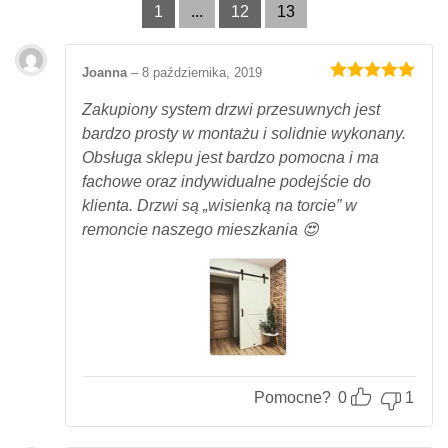
1
...
12
13
Joanna
–
8 października, 2019
Oceniony
5
na 5.
Zakupiony system drzwi przesuwnych jest
bardzo prosty w montażu i solidnie wykonany.
Obsługa sklepu jest bardzo pomocna i ma
fachowe oraz indywidualne podejście do
klienta. Drzwi są „wisienką na torcie” w
remoncie naszego mieszkania 😍
Pomocne?
0
1