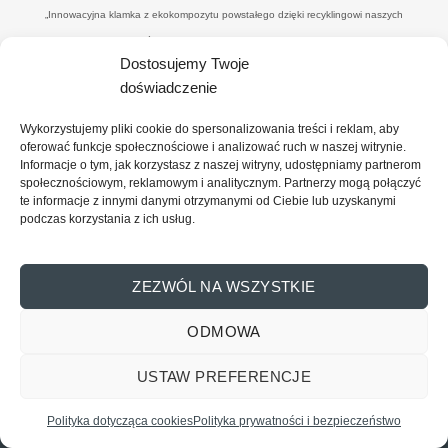
„Innowacyjna klamka z ekokompozytu powstałego dzięki recyklingowi naszych
poprodukcyjnych odpadów drzewnych’" w ramach umowy o dofinansowanie UWP-
Dostosujemy Twoje
NORW.19.01.04-14-0041/20-00. Celem i efektemjest uzyskanie nowego, konkurencyjnego
doświadczenie
produktu - eko-klamki, zredukowanie ilości drewnopochodnych odpadów przez wtórne ich
wykorzystanie (na potrzeby produkcyjne), uzyskanie materiału z udziałem ww. odpadów
Wykorzystujemy pliki cookie do spersonalizowania treści i reklam, aby
oraz spoiwa o minimalnym wpływie na środowisko, co zbliży firmę do osiągnięcia statusu
oferować funkcje społecznościowe i analizować ruch w naszej witrynie.
Informacje o tym, jak korzystasz z naszej witryny, udostępniamy partnerom
"zero-waste organisation”. Dofinansowanie projektu z UE: 374 101,00 PLN (wysokość
społecznościowym, reklamowym i analitycznym. Partnerzy mogą połączyć
wydatków całkowitych: 818 866, 10 PLN wysokość wydatków kwalifikowalnych: 689
te informacje z innymi danymi otrzymanymi od Ciebie lub uzyskanymi
podczas korzystania z ich usług.
820,00PLN)
ZEZWÓL NA WSZYSTKIE
ODMOWA
Copyright 2026 ©
Reno Sp. Z o.o.
Wszelkie prawa zastrzeżone.
USTAW PREFERENCJE
REGULAMIN
POLITYKA PRYWATNOŚCI
Skontaktuj się z nami
POLITYKA PLIKÓW COOKIES
Polityka dotycząca cookies
Polityka prywatności i bezpieczeństwo
OPEN