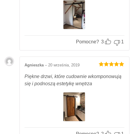
Pomocne?
3
1
Agnieszka
–
20 września, 2019
Oceniony
5
na 5.
Piękne drzwi, które cudownie wkomponowują
się i podnoszą estetykę wnętrza
Pomocne?
2
1