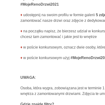
#MojeRenoDrzwi2021
♦
udostępnij na swoim profilu w formie galerii
5 zdj
zamontować nasze drzwi oraz zdjęcie z dedykowan
♦
na początku napisz, że bierzesz udział w konku
chcesz tam zamontować i jakie jest to wnętrze
♦
w poście konkursowym, oznacz dwie osoby, które
♦
w poście konkursowym użyj
#MojeRenoDrzwi20
UWAGA
:
Osoba, która wygra, zobowiązana jest w terminie 1
wnętrza z zamontowanymi drzwiami. Zdjęcia te umi
Gdzie znajdę filtry?