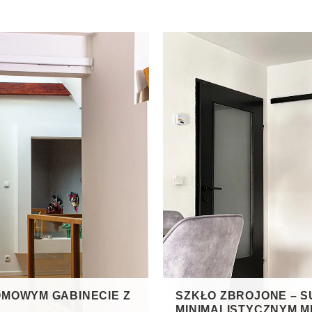
OMOWYM GABINECIE Z
SZKŁO ZBROJONE – 
MINIMALISTYCZNYM M