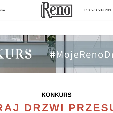
+48 573 504 209
nie
KONKURS
AJ DRZWI PRZE