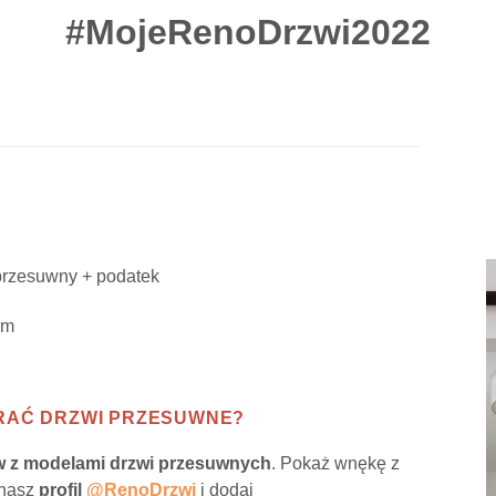
#MojeRenoDrzwi2022
 przesuwny + podatek
am
GRAĆ DRZWI PRZESUWNE?
ów z modelami drzwi przesuwnych
. Pokaż wnękę z
 nasz
profil
@RenoDrzwi
i dodaj