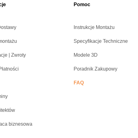
cje
Pomoc
Dostawy
Instrukcje Montażu
montażu
Specyfikacje Techniczne
cje | Zwroty
Modele 3D
łatności
Poradnik Zakupowy
FAQ
iny
itektów
aca biznesowa