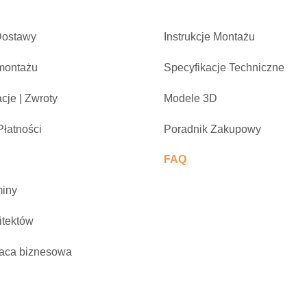
Dostawy
Instrukcje Montażu
montażu
Specyfikacje Techniczne
cje | Zwroty
Modele 3D
łatności
Poradnik Zakupowy
FAQ
iny
itektów
aca biznesowa