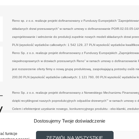
Reno sp. z o.o. realizuje projekt dofinansowany z Funduszy Europejskich “Zaprojektowa
składanych drzwi przesuwanych” w ramach umowy o dofinansowanie POIR.02.03.05-14/00
zaprojektowanie i wdrożenie do produkcji zupełnie nowych modeli składanych drzwi prz
PLN (wysokość wydatków całkowitych: 1 542 129, 27 PLN wysokość wydatków kwalifiko
Reno Sp. z o.o. realizuje projekt dofinansowany z Funduszy Europejskich „Zaprojektowa
niepełnosprawnych w drzwiach przesuwnych Reno” w ramach umowy o dofinansowanie P
jest rozszerzenie oferty firmy o nową grupę produktową, zaspokajającą potrzeby osób 
200,00 PLN (wysokość wydatków całkowitych: 1 121 760, 00 PLN wysokość wydatków k
Reno Sp. z o.o. realizuje projekt dofinansowany z Norweskiego Mechanizmu Finansow
dzięki recyklingowi naszych poprodukcyjnych odpadów drzewnych’" w ramach umowy 
Celem i efektemjest uzyskanie nowego, konkurencyjnego produktu - eko-klamki, zredu
ich wykorzystanie (na potrzeby produkcyjne), uzyskanie materiału z udziałem ww. odpad
Dostosujemy Twoje doświadczenie
zbliży firmę do osiągnięcia statusu "zero-waste organisation”. Dofinansowanie projektu
818 866, 10 PLN wysokość wydatków kwalifikowalnych: 689 820,00PLN)
wać funkcje
ZEZWÓL NA WSZYSTKIE