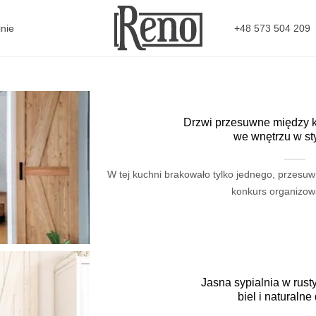
+48 573 504 209
nie
Drzwi przesuwne między 
we wnętrzu w st
W tej kuchni brakowało tylko jednego, przesu
konkurs organizowa
Jasna sypialnia w rust
biel i naturaln