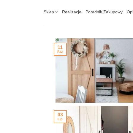
Skip
to
Sklep
Realizacje
Poradnik Zakupowy
Opi
content
11
Paź
03
Lip