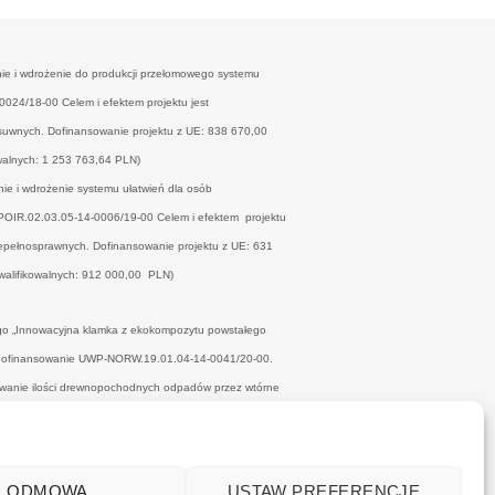
nie i wdrożenie do produkcji przełomowego systemu
24/18-00 Celem i efektem projektu jest
esuwnych. Dofinansowanie projektu z UE: 838 670,00
walnych: 1 253 763,64 PLN)
nie i wdrożenie systemu ułatwień dla osób
OIR.02.03.05-14-0006/19-00 Celem i efektem projektu
niepełnosprawnych. Dofinansowanie projektu z UE: 631
walifikowalnych: 912 000,00 PLN)
ego „Innowacyjna klamka z ekokompozytu powstałego
o dofinansowanie UWP-NORW.19.01.04-14-0041/20-00.
kowanie ilości drewnopochodnych odpadów przez wtórne
ów oraz spoiwa o minimalnym wpływie na środowisko, co
 z UE: 374 101,00 PLN (wysokość wydatków całkowitych:
ODMOWA
USTAW PREFERENCJE