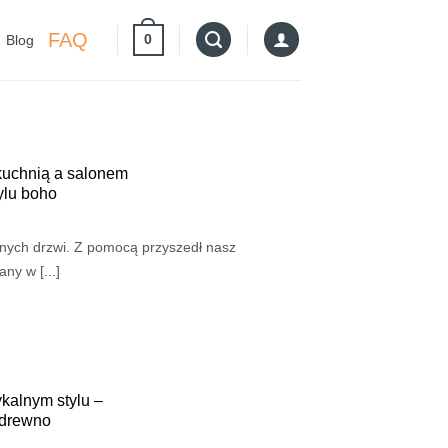
FAQ
0
Blog
kuchnią a salonem
ylu boho
wnych drzwi. Z pomocą przyszedł nasz
ny w [...]
ykalnym stylu –
e drewno