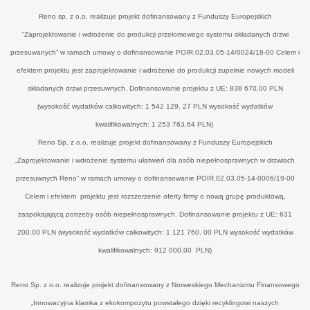
Reno sp. z o.o. realizuje projekt dofinansowany z Funduszy Europejskich
“Zaprojektowanie i wdrożenie do produkcji przełomowego systemu składanych drzwi
przesuwanych” w ramach umowy o dofinansowanie POIR.02.03.05-14/0024/18-00 Celem i
efektem projektu jest zaprojektowanie i wdrożenie do produkcji zupełnie nowych modeli
składanych drzwi przesuwnych. Dofinansowanie projektu z UE: 838 670,00 PLN
(wysokość wydatków całkowitych: 1 542 129, 27 PLN wysokość wydatków
kwalifikowalnych: 1 253 763,64 PLN)
Reno Sp. z o.o. realizuje projekt dofinansowany z Funduszy Europejskich
„Zaprojektowanie i wdrożenie systemu ułatwień dla osób niepełnosprawnych w drzwiach
przesuwnych Reno” w ramach umowy o dofinansowanie POIR.02.03.05-14-0006/19-00
Celem i efektem projektu jest rozszerzenie oferty firmy o nową grupę produktową,
zaspokajającą potrzeby osób niepełnosprawnych. Dofinansowanie projektu z UE: 631
200,00 PLN (wysokość wydatków całkowitych: 1 121 760, 00 PLN wysokość wydatków
kwalifikowalnych: 912 000,00 PLN)
Reno Sp. z o.o. realizuje projekt dofinansowany z Norweskiego Mechanizmu Finansowego
„Innowacyjna klamka z ekokompozytu powstałego dzięki recyklingowi naszych