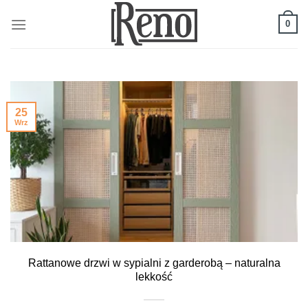
Skip
to
0
content
25
Wrz
Rattanowe drzwi w sypialni z garderobą – naturalna
lekkość