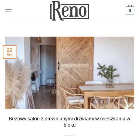
Skip
to
0
content
22
Sty
Beżowy salon z drewnianymi drzwiami w mieszkaniu w
bloku