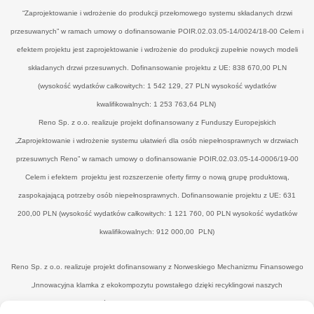
“Zaprojektowanie i wdrożenie do produkcji przełomowego systemu składanych drzwi
przesuwanych” w ramach umowy o dofinansowanie POIR.02.03.05-14/0024/18-00 Celem i
efektem projektu jest zaprojektowanie i wdrożenie do produkcji zupełnie nowych modeli
składanych drzwi przesuwnych. Dofinansowanie projektu z UE: 838 670,00 PLN
(wysokość wydatków całkowitych: 1 542 129, 27 PLN wysokość wydatków
kwalifikowalnych: 1 253 763,64 PLN)
Reno Sp. z o.o. realizuje projekt dofinansowany z Funduszy Europejskich
„Zaprojektowanie i wdrożenie systemu ułatwień dla osób niepełnosprawnych w drzwiach
przesuwnych Reno” w ramach umowy o dofinansowanie POIR.02.03.05-14-0006/19-00
Celem i efektem projektu jest rozszerzenie oferty firmy o nową grupę produktową,
zaspokajającą potrzeby osób niepełnosprawnych. Dofinansowanie projektu z UE: 631
200,00 PLN (wysokość wydatków całkowitych: 1 121 760, 00 PLN wysokość wydatków
kwalifikowalnych: 912 000,00 PLN)
Reno Sp. z o.o. realizuje projekt dofinansowany z Norweskiego Mechanizmu Finansowego
„Innowacyjna klamka z ekokompozytu powstałego dzięki recyklingowi naszych
poprodukcyjnych odpadów drzewnych’" w ramach umowy o dofinansowanie UWP-