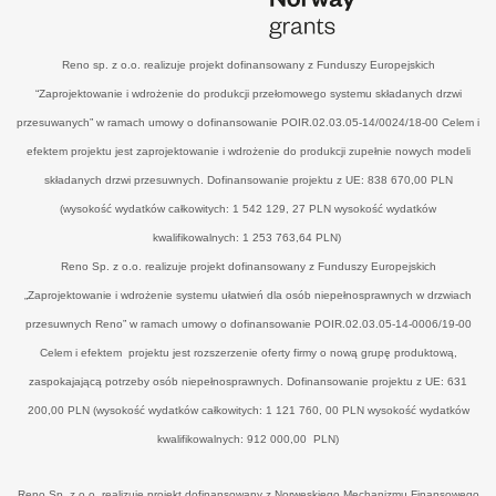
Reno sp. z o.o. realizuje projekt dofinansowany z Funduszy Europejskich
“Zaprojektowanie i wdrożenie do produkcji przełomowego systemu składanych drzwi
przesuwanych” w ramach umowy o dofinansowanie POIR.02.03.05-14/0024/18-00 Celem i
efektem projektu jest zaprojektowanie i wdrożenie do produkcji zupełnie nowych modeli
składanych drzwi przesuwnych. Dofinansowanie projektu z UE: 838 670,00 PLN
(wysokość wydatków całkowitych: 1 542 129, 27 PLN wysokość wydatków
kwalifikowalnych: 1 253 763,64 PLN)
Reno Sp. z o.o. realizuje projekt dofinansowany z Funduszy Europejskich
„Zaprojektowanie i wdrożenie systemu ułatwień dla osób niepełnosprawnych w drzwiach
przesuwnych Reno” w ramach umowy o dofinansowanie POIR.02.03.05-14-0006/19-00
Celem i efektem projektu jest rozszerzenie oferty firmy o nową grupę produktową,
zaspokajającą potrzeby osób niepełnosprawnych. Dofinansowanie projektu z UE: 631
200,00 PLN (wysokość wydatków całkowitych: 1 121 760, 00 PLN wysokość wydatków
kwalifikowalnych: 912 000,00 PLN)
Reno Sp. z o.o. realizuje projekt dofinansowany z Norweskiego Mechanizmu Finansowego