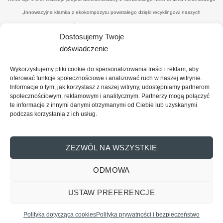
„Innowacyjna klamka z ekokompozytu powstałego dzięki recyklingowi naszych
poprodukcyjnych odpadów drzewnych’" w ramach umowy o dofinansowanie UWP-
Dostosujemy Twoje
NORW.19.01.04-14-0041/20-00. Celem i efektemjest uzyskanie nowego, konkurencyjnego
doświadczenie
produktu - eko-klamki, zredukowanie ilości drewnopochodnych odpadów przez wtórne ich
wykorzystanie (na potrzeby produkcyjne), uzyskanie materiału z udziałem ww. odpadów
Wykorzystujemy pliki cookie do spersonalizowania treści i reklam, aby
oraz spoiwa o minimalnym wpływie na środowisko, co zbliży firmę do osiągnięcia statusu
oferować funkcje społecznościowe i analizować ruch w naszej witrynie.
Informacje o tym, jak korzystasz z naszej witryny, udostępniamy partnerom
"zero-waste organisation”. Dofinansowanie projektu z UE: 374 101,00 PLN (wysokość
społecznościowym, reklamowym i analitycznym. Partnerzy mogą połączyć
wydatków całkowitych: 818 866, 10 PLN wysokość wydatków kwalifikowalnych: 689
te informacje z innymi danymi otrzymanymi od Ciebie lub uzyskanymi
podczas korzystania z ich usług.
820,00PLN)
ZEZWÓL NA WSZYSTKIE
ODMOWA
Copyright 2026 ©
Reno Sp. Z o.o.
Wszelkie prawa zastrzeżone.
USTAW PREFERENCJE
REGULAMIN
POLITYKA PRYWATNOŚCI
Skontaktuj się z nami
POLITYKA PLIKÓW COOKIES
Polityka dotycząca cookies
Polityka prywatności i bezpieczeństwo