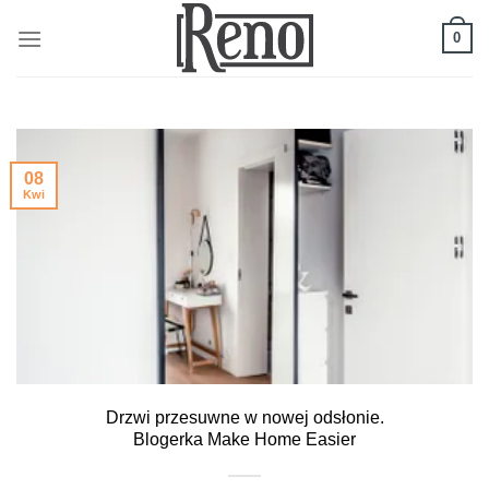
Skip
to
0
content
08
Kwi
Drzwi przesuwne w nowej odsłonie.
Blogerka Make Home Easier