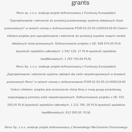
Reno sp. z o.o. realizuje projekt dofinansowany z Funduszy Europejskich
“Zaprojektowanie i wdrożenie do produkcji przełomowego systemu składanych drzwi
przesuwanych” w ramach umowy o dofinansowanie POIR.02.03.05-14/0024/18-00 Celem i
efektem projektu jest zaprojektowanie i wdrożenie do produkcji zupełnie nowych modeli
składanych drzwi przesuwnych. Dofinansowanie projektu z UE: 838 670,00 PLN
(wysokość wydatków całkowitych: 1 542 129, 27 PLN wysokość wydatków
kwalifikowalnych: 1 253 763,64 PLN)
Reno Sp. z o.o. realizuje projekt dofinansowany z Funduszy Europejskich
„Zaprojektowanie i wdrożenie systemu ułatwień dla osób niepełnosprawnych w drzwiach
przesuwnych Reno” w ramach umowy o dofinansowanie POIR.02.03.05-14-0006/19-00
Celem i efektem projektu jest rozszerzenie oferty firmy o nową grupę produktową,
zaspokajającą potrzeby osób niepełnosprawnych. Dofinansowanie projektu z UE: 631
200,00 PLN (wysokość wydatków całkowitych: 1 121 760, 00 PLN wysokość wydatków
kwalifikowalnych: 912 000,00 PLN)
Reno Sp. z o.o. realizuje projekt dofinansowany z Norweskiego Mechanizmu Finansowego