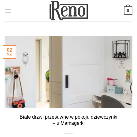
Skip
to
0
content
02
Maj
Białe drzwi przesuwne w pokoju dziewczynki
– u Mamagerki