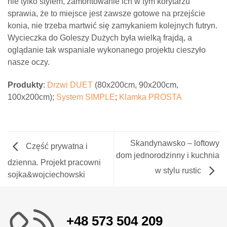
nie tylko stylem, zamontowanie ich w tym korytarzu
sprawia, że to miejsce jest zawsze gotowe na przejście
konia, nie trzeba martwić się zamykaniem kolejnych futryn.
Wycieczka do Goleszy Dużych była wielką frajdą, a
oglądanie tak wspaniale wykonanego projektu cieszyło
nasze oczy.
Produkty
:
Drzwi DUET
(80x200cm, 90x200cm,
100x200cm);
System SIMPLE
;
Klamka PROSTA
Skandynawsko – loftowy
Część prywatna i
dom jednorodzinny i kuchnia
dzienna. Projekt pracowni
w stylu rustic
sojka&wojciechowski
+48 573 504 209