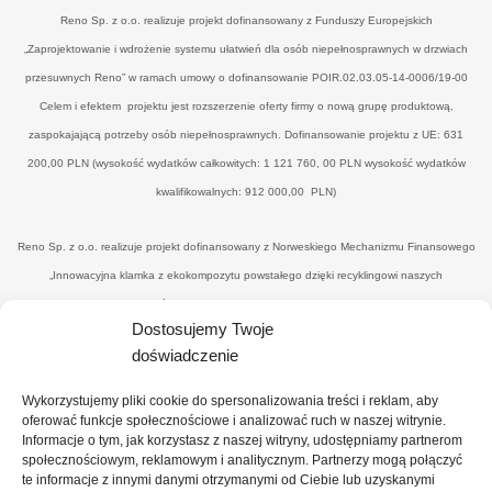
Reno Sp. z o.o. realizuje projekt dofinansowany z Funduszy Europejskich
„Zaprojektowanie i wdrożenie systemu ułatwień dla osób niepełnosprawnych w drzwiach
przesuwnych Reno” w ramach umowy o dofinansowanie POIR.02.03.05-14-0006/19-00
Celem i efektem projektu jest rozszerzenie oferty firmy o nową grupę produktową,
zaspokajającą potrzeby osób niepełnosprawnych. Dofinansowanie projektu z UE: 631
200,00 PLN (wysokość wydatków całkowitych: 1 121 760, 00 PLN wysokość wydatków
kwalifikowalnych: 912 000,00 PLN)
Reno Sp. z o.o. realizuje projekt dofinansowany z Norweskiego Mechanizmu Finansowego
„Innowacyjna klamka z ekokompozytu powstałego dzięki recyklingowi naszych
poprodukcyjnych odpadów drzewnych’" w ramach umowy o dofinansowanie UWP-
Dostosujemy Twoje
NORW.19.01.04-14-0041/20-00. Celem i efektemjest uzyskanie nowego, konkurencyjnego
doświadczenie
produktu - eko-klamki, zredukowanie ilości drewnopochodnych odpadów przez wtórne ich
wykorzystanie (na potrzeby produkcyjne), uzyskanie materiału z udziałem ww. odpadów
Wykorzystujemy pliki cookie do spersonalizowania treści i reklam, aby
oraz spoiwa o minimalnym wpływie na środowisko, co zbliży firmę do osiągnięcia statusu
oferować funkcje społecznościowe i analizować ruch w naszej witrynie.
Informacje o tym, jak korzystasz z naszej witryny, udostępniamy partnerom
"zero-waste organisation”. Dofinansowanie projektu z UE: 374 101,00 PLN (wysokość
społecznościowym, reklamowym i analitycznym. Partnerzy mogą połączyć
wydatków całkowitych: 818 866, 10 PLN wysokość wydatków kwalifikowalnych: 689
te informacje z innymi danymi otrzymanymi od Ciebie lub uzyskanymi