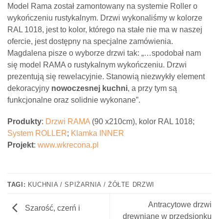
Model Rama został zamontowany na systemie Roller o
wykończeniu rustykalnym. Drzwi wykonaliśmy w kolorze
RAL 1018, jest to kolor, którego na stałe nie ma w naszej
ofercie, jest dostępny na specjalne zamówienia.
Magdalena pisze o wyborze drzwi tak: „…spodobał nam
się model RAMA o rustykalnym wykończeniu. Drzwi
prezentują się rewelacyjnie. Stanowią niezwykły element
dekoracyjny
nowoczesnej kuchni
, a przy tym są
funkcjonalne oraz solidnie wykonane”.
Produkty
:
Drzwi RAMA
(90 x210cm), kolor RAL 1018;
System ROLLER
;
Klamka INNER
Projekt
:
www.wkrecona.pl
TAGI:
KUCHNIA / SPIŻARNIA / ŻÓŁTE DRZWI
Antracytowe drzwi
Szarość, czerń i
drewniane w przedsionku