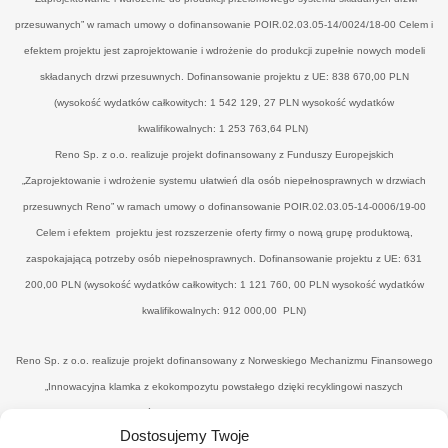
przesuwanych” w ramach umowy o dofinansowanie POIR.02.03.05-14/0024/18-00 Celem i
efektem projektu jest zaprojektowanie i wdrożenie do produkcji zupełnie nowych modeli
składanych drzwi przesuwnych. Dofinansowanie projektu z UE: 838 670,00 PLN
(wysokość wydatków całkowitych: 1 542 129, 27 PLN wysokość wydatków
kwalifikowalnych: 1 253 763,64 PLN)
Reno Sp. z o.o. realizuje projekt dofinansowany z Funduszy Europejskich
„Zaprojektowanie i wdrożenie systemu ułatwień dla osób niepełnosprawnych w drzwiach
przesuwnych Reno” w ramach umowy o dofinansowanie POIR.02.03.05-14-0006/19-00
Celem i efektem projektu jest rozszerzenie oferty firmy o nową grupę produktową,
zaspokajającą potrzeby osób niepełnosprawnych. Dofinansowanie projektu z UE: 631
200,00 PLN (wysokość wydatków całkowitych: 1 121 760, 00 PLN wysokość wydatków
kwalifikowalnych: 912 000,00 PLN)
Reno Sp. z o.o. realizuje projekt dofinansowany z Norweskiego Mechanizmu Finansowego
„Innowacyjna klamka z ekokompozytu powstałego dzięki recyklingowi naszych
poprodukcyjnych odpadów drzewnych’" w ramach umowy o dofinansowanie UWP-
Dostosujemy Twoje
NORW.19.01.04-14-0041/20-00. Celem i efektemjest uzyskanie nowego, konkurencyjnego