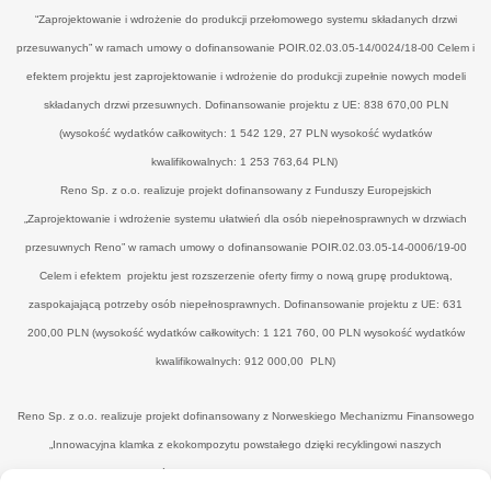
“Zaprojektowanie i wdrożenie do produkcji przełomowego systemu składanych drzwi
przesuwanych” w ramach umowy o dofinansowanie POIR.02.03.05-14/0024/18-00 Celem i
efektem projektu jest zaprojektowanie i wdrożenie do produkcji zupełnie nowych modeli
składanych drzwi przesuwnych. Dofinansowanie projektu z UE: 838 670,00 PLN
(wysokość wydatków całkowitych: 1 542 129, 27 PLN wysokość wydatków
kwalifikowalnych: 1 253 763,64 PLN)
Reno Sp. z o.o. realizuje projekt dofinansowany z Funduszy Europejskich
„Zaprojektowanie i wdrożenie systemu ułatwień dla osób niepełnosprawnych w drzwiach
przesuwnych Reno” w ramach umowy o dofinansowanie POIR.02.03.05-14-0006/19-00
Celem i efektem projektu jest rozszerzenie oferty firmy o nową grupę produktową,
zaspokajającą potrzeby osób niepełnosprawnych. Dofinansowanie projektu z UE: 631
200,00 PLN (wysokość wydatków całkowitych: 1 121 760, 00 PLN wysokość wydatków
kwalifikowalnych: 912 000,00 PLN)
Reno Sp. z o.o. realizuje projekt dofinansowany z Norweskiego Mechanizmu Finansowego
„Innowacyjna klamka z ekokompozytu powstałego dzięki recyklingowi naszych
poprodukcyjnych odpadów drzewnych’" w ramach umowy o dofinansowanie UWP-