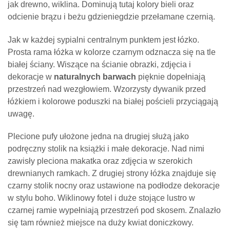
jak drewno, wiklina. Dominują tutaj kolory bieli oraz
odcienie brązu i beżu gdzieniegdzie przełamane czernią.
Jak w każdej sypialni centralnym punktem jest łózko.
Prosta rama łóżka w kolorze czarnym odznacza się na tle
białej ściany. Wiszące na ścianie obrazki, zdjęcia i
dekoracje w
naturalnych barwach
pięknie dopełniają
przestrzeń nad wezgłowiem. Wzorzysty dywanik przed
łóżkiem i kolorowe poduszki na białej pościeli przyciągają
uwagę.
Plecione pufy ułożone jedna na drugiej służą jako
podręczny stolik na książki i małe dekoracje. Nad nimi
zawisły pleciona makatka oraz zdjęcia w szerokich
drewnianych ramkach. Z drugiej strony łóżka znajduje się
czarny stolik nocny oraz ustawione na podłodze dekoracje
w stylu boho. Wiklinowy fotel i duże stojące lustro w
czarnej ramie wypełniają przestrzeń pod skosem. Znalazło
się tam również miejsce na duży kwiat doniczkowy.