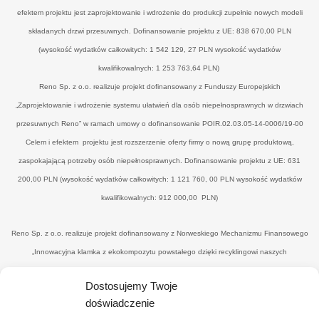
efektem projektu jest zaprojektowanie i wdrożenie do produkcji zupełnie nowych modeli
składanych drzwi przesuwnych. Dofinansowanie projektu z UE: 838 670,00 PLN
(wysokość wydatków całkowitych: 1 542 129, 27 PLN wysokość wydatków
kwalifikowalnych: 1 253 763,64 PLN)
Reno Sp. z o.o. realizuje projekt dofinansowany z Funduszy Europejskich
„Zaprojektowanie i wdrożenie systemu ułatwień dla osób niepełnosprawnych w drzwiach
przesuwnych Reno” w ramach umowy o dofinansowanie POIR.02.03.05-14-0006/19-00
Celem i efektem projektu jest rozszerzenie oferty firmy o nową grupę produktową,
zaspokajającą potrzeby osób niepełnosprawnych. Dofinansowanie projektu z UE: 631
200,00 PLN (wysokość wydatków całkowitych: 1 121 760, 00 PLN wysokość wydatków
kwalifikowalnych: 912 000,00 PLN)
Reno Sp. z o.o. realizuje projekt dofinansowany z Norweskiego Mechanizmu Finansowego
„Innowacyjna klamka z ekokompozytu powstałego dzięki recyklingowi naszych
poprodukcyjnych odpadów drzewnych’" w ramach umowy o dofinansowanie UWP-
Dostosujemy Twoje
NORW.19.01.04-14-0041/20-00. Celem i efektemjest uzyskanie nowego, konkurencyjnego
doświadczenie
produktu - eko-klamki, zredukowanie ilości drewnopochodnych odpadów przez wtórne ich