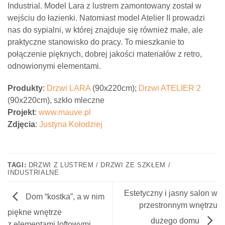
Industrial. Model Lara z lustrem zamontowany został w
wejściu do łazienki. Natomiast model Atelier II prowadzi
nas do sypialni, w której znajduje się również małe, ale
praktyczne stanowisko do pracy. To mieszkanie to
połączenie pięknych, dobrej jakości materiałów z retro,
odnowionymi elementami.
Produkty
:
Drzwi LARA
(90x220cm);
Drzwi ATELIER 2
(90x220cm), szkło mleczne
Projekt
:
www.mauve.pl
Zdjęcia
:
Justyna Kołodziej
TAGI:
DRZWI Z LUSTREM / DRZWI ZE SZKŁEM /
INDUSTRIALNE
Estetyczny i jasny salon w
Dom “kostka”, a w nim
przestronnym wnętrzu
piękne wnętrze
dużego domu
z elementami loftowymi