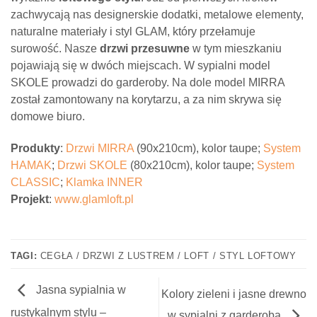
zachwycają nas designerskie dodatki, metalowe elementy,
naturalne materiały i styl GLAM, który przełamuje
surowość. Nasze
drzwi przesuwne
w tym mieszkaniu
pojawiają się w dwóch miejscach. W sypialni model
SKOLE prowadzi do garderoby. Na dole model MIRRA
został zamontowany na korytarzu, a za nim skrywa się
domowe biuro.
Produkty
:
Drzwi MIRRA
(90x210cm), kolor taupe;
System
HAMAK
;
Drzwi SKOLE
(80x210cm), kolor taupe;
System
CLASSIC
;
Klamka INNER
Projekt
:
www.glamloft.pl
TAGI:
CEGŁA / DRZWI Z LUSTREM / LOFT / STYL LOFTOWY
Jasna sypialnia w
Kolory zieleni i jasne drewno
rustykalnym stylu –
w sypialni z garderobą