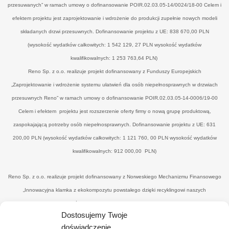
przesuwanych” w ramach umowy o dofinansowanie POIR.02.03.05-14/0024/18-00 Celem i
efektem projektu jest zaprojektowanie i wdrożenie do produkcji zupełnie nowych modeli
składanych drzwi przesuwnych. Dofinansowanie projektu z UE: 838 670,00 PLN
(wysokość wydatków całkowitych: 1 542 129, 27 PLN wysokość wydatków
kwalifikowalnych: 1 253 763,64 PLN)
Reno Sp. z o.o. realizuje projekt dofinansowany z Funduszy Europejskich
„Zaprojektowanie i wdrożenie systemu ułatwień dla osób niepełnosprawnych w drzwiach
przesuwnych Reno” w ramach umowy o dofinansowanie POIR.02.03.05-14-0006/19-00
Celem i efektem projektu jest rozszerzenie oferty firmy o nową grupę produktową,
zaspokajającą potrzeby osób niepełnosprawnych. Dofinansowanie projektu z UE: 631
200,00 PLN (wysokość wydatków całkowitych: 1 121 760, 00 PLN wysokość wydatków
kwalifikowalnych: 912 000,00 PLN)
Reno Sp. z o.o. realizuje projekt dofinansowany z Norweskiego Mechanizmu Finansowego
„Innowacyjna klamka z ekokompozytu powstałego dzięki recyklingowi naszych
poprodukcyjnych odpadów drzewnych’" w ramach umowy o dofinansowanie UWP-
Dostosujemy Twoje
NORW.19.01.04-14-0041/20-00. Celem i efektemjest uzyskanie nowego, konkurencyjnego
doświadczenie