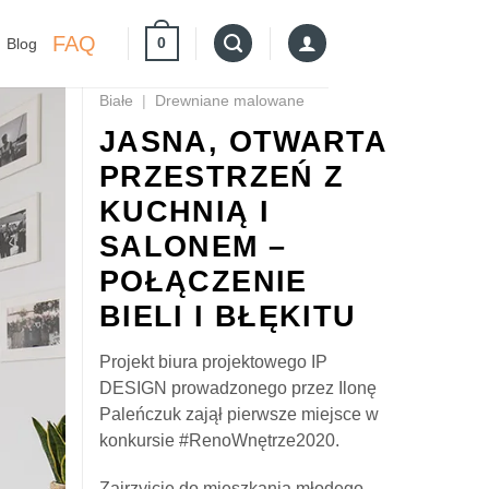
FAQ
0
Blog
Białe
|
Drewniane malowane
JASNA, OTWARTA
PRZESTRZEŃ Z
KUCHNIĄ I
SALONEM –
POŁĄCZENIE
BIELI I BŁĘKITU
Projekt biura projektowego IP
DESIGN prowadzonego przez Ilonę
Paleńczuk zajął pierwsze miejsce w
konkursie #RenoWnętrze2020.
Zajrzyjcie do mieszkania młodego