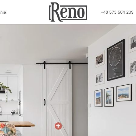
+48 573 504 209
nie