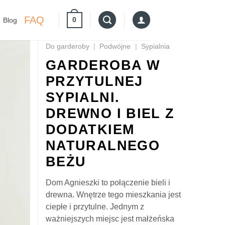
FAQ
0
Blog
Do garderoby
|
Podwójne
|
Sypialnia
GARDEROBA W
PRZYTULNEJ
SYPIALNI.
DREWNO I BIEL Z
DODATKIEM
NATURALNEGO
BEŻU
Dom Agnieszki to połączenie bieli i
drewna. Wnętrze tego mieszkania jest
ciepłe i przytulne. Jednym z
ważniejszych miejsc jest małżeńska