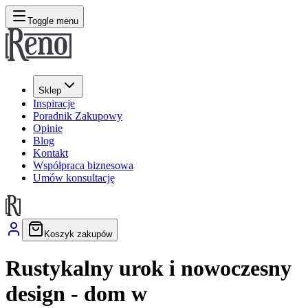
Toggle menu
Sklep
Inspiracje
Poradnik Zakupowy
Opinie
Blog
Kontakt
Współpraca biznesowa
Umów konsultację
Koszyk zakupów
Rustykalny urok i nowoczesny
design - dom w