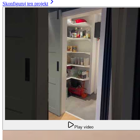
Skonfiguruj ten projekt
Play video