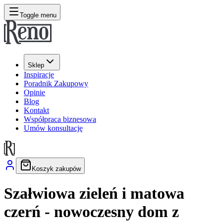
Toggle menu
Sklep
Inspiracje
Poradnik Zakupowy
Opinie
Blog
Kontakt
Współpraca biznesowa
Umów konsultację
Koszyk zakupów
Szałwiowa zieleń i matowa
czerń - nowoczesny dom z