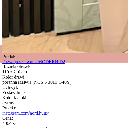
Produkt:
Drzwi przesuwne - MODERN D2
Rozmiar drzwi:
110 x 210 cm
Kolor drzwi:
poranna szałwia (NCS S 3010-G40Y)
Uchwyt:
Zestaw Inner
Kolor klamki:
czarny
Projekt:
instagram.com/nord.huus/
Cena:
4064 zł