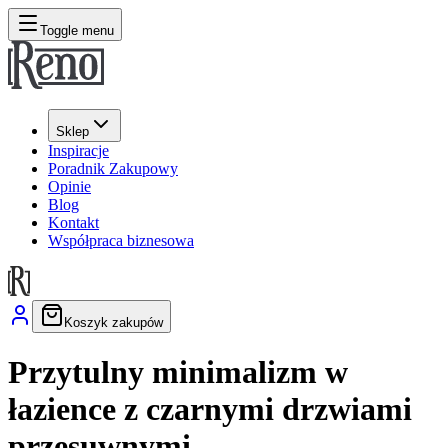
Toggle menu
Sklep
Inspiracje
Poradnik Zakupowy
Opinie
Blog
Kontakt
Współpraca biznesowa
Koszyk zakupów
Przytulny minimalizm w
łazience z czarnymi drzwiami
przesuwnymi