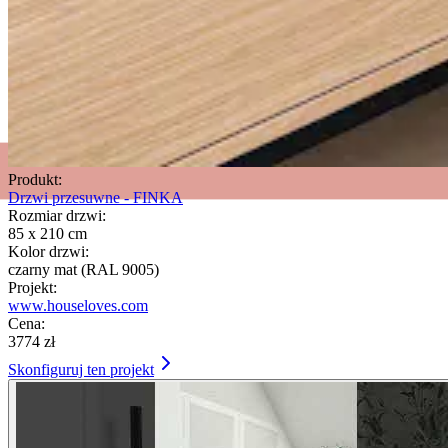
Produkt:
Drzwi przesuwne - FINKA
Rozmiar drzwi:
85 x 210 cm
Kolor drzwi:
czarny mat (RAL 9005)
Projekt:
www.houseloves.com
Cena:
3774 zł
Skonfiguruj ten projekt