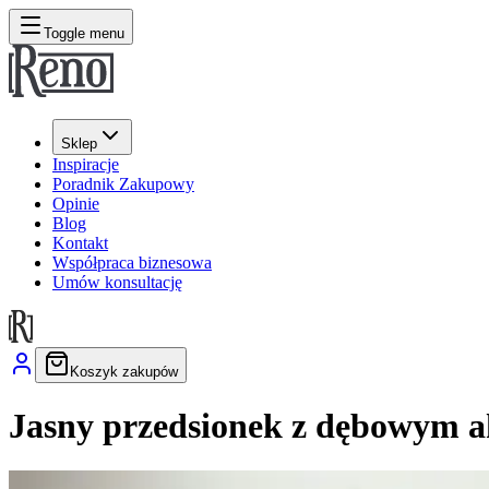
Toggle menu
Sklep
Inspiracje
Poradnik Zakupowy
Opinie
Blog
Kontakt
Współpraca biznesowa
Umów konsultację
Koszyk zakupów
Jasny przedsionek z dębowym a