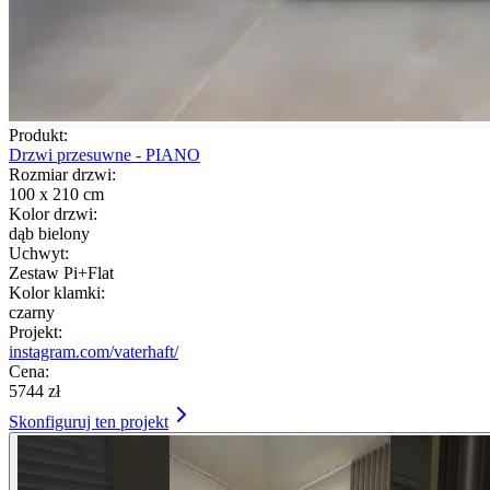
Produkt:
Drzwi przesuwne - PIANO
Rozmiar drzwi:
100 x 210 cm
Kolor drzwi:
dąb bielony
Uchwyt:
Zestaw Pi+Flat
Kolor klamki:
czarny
Projekt:
instagram.com/vaterhaft/
Cena:
5744 zł
Skonfiguruj ten projekt